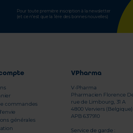
Pour toute première inscription à la newsletter
(et ce n'est que la 1ère des bonnes nouvelles)
compte
VPharma
ons
V-Pharma
Pharmacien Florence D
nier
rue de Limbourg, 31 A
 de commandes
4800 Verviers (Belgique)
d'envie
APB 637910
ions générales
tation
Service de garde :