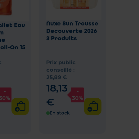
Nuxe Sun Trousse
llet Eau
Decouverte 2026
um
3 Produits
ne
oll-On 15
c
Prix public
:
conseillé :
25
,
89
€
18
,
13
-
-
30%
30%
€
En stock