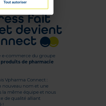
Tout autoriser
ess fait
et devient
onnect
ite e-commerce du groupe
n
produits de pharmacie
ais Vpharma Connect :
 Un nouveau nom et une
ns la même équipe et nous
e de qualité alliant
é !