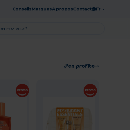
Conseils
Marques
A propos
Contact
Fr
Retrait en pharmacie gratuit
J’en profite