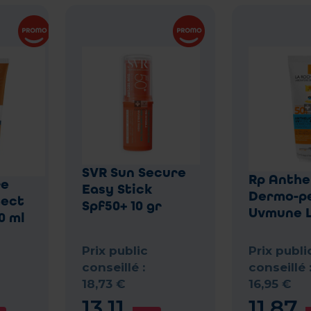
SVR Sun Secure
Rp Anthe
re
Easy Stick
Dermo-pe
tect
Spf50+ 10 gr
Uvmune L
0 ml
Prix public
Prix publi
conseillé :
conseillé 
18
,
73
€
16
,
95
€
13
,
11
11
,
87