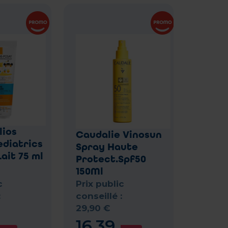
lios
Caudalie Vinosun
diatrics
Spray Haute
ait 75 ml
Protect.Spf50
150Ml
c
Prix public
:
conseillé :
29
,
90
€
16
,
39