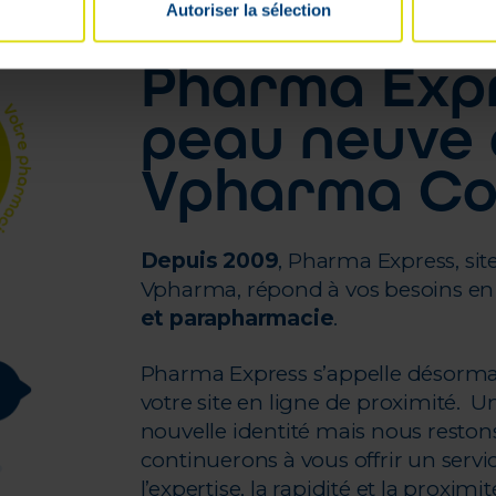
Autoriser la sélection
Pharma Expr
peau neuve 
Vpharma C
Depuis 2009
, Pharma Express, s
Vpharma, répond à vos besoins e
et parapharmacie
.
Pharma Express s’appelle désorm
votre site en ligne de proximité.
nouvelle identité mais nous resto
continuerons à vous offrir un servic
l’expertise, la rapidité et la proximit