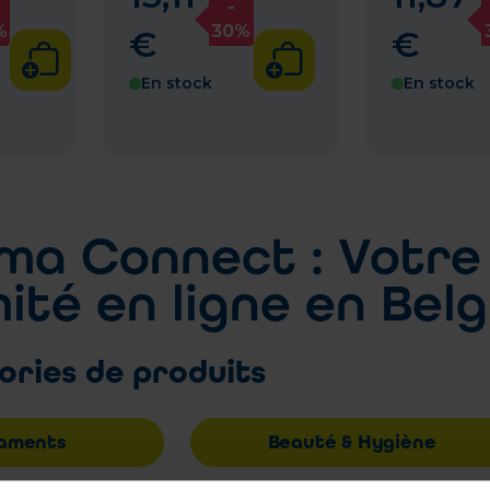
-
%
30%
€
€
En stock
En stock
ma Connect : Votre
ité en ligne en Bel
ories de produits
aments
Beauté & Hygiène