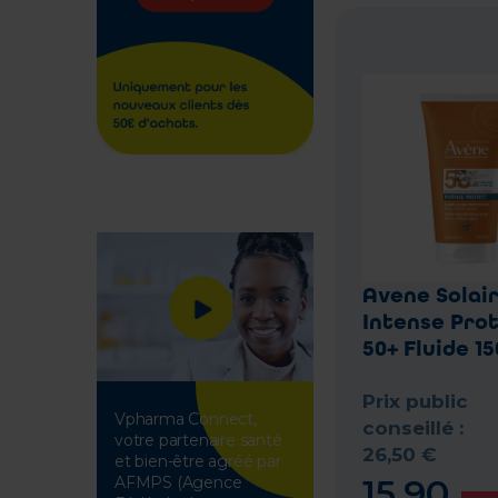
Avene Solai
Intense Pro
50+ Fluide 15
Prix public
Vpharma Connect,
conseillé :
votre partenaire santé
26
,
50
€
et bien-être agréé par
15
,
90
AFMPS (Agence