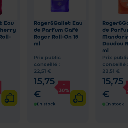
t Eau
Roger&Gallet Eau
Roger&Ga
Cherry
de Parfum Café
de Parf
oll-
Roger Roll-On 15
Mandari
ml
Doudou R
ml
Prix public
Prix publi
conseillé :
conseillé 
22
,
51
€
22
,
51
€
15
,
75
15
,
75
-
%
30%
€
€
En stock
En stock