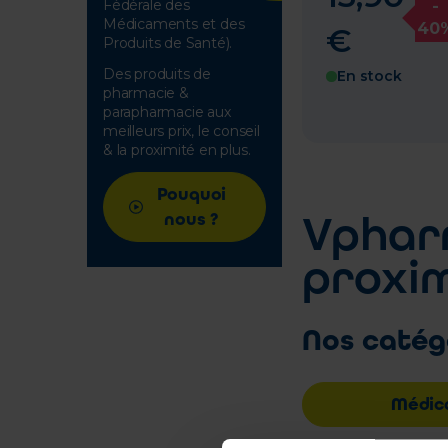
Fédérale des
-
Médicaments et des
40
€
Produits de Santé).
Des produits de
En stock
pharmacie &
parapharmacie aux
meilleurs prix, le conseil
& la proximité en plus.
Pouquoi
Vphar
nous ?
proxim
Nos catég
Médic