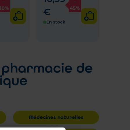
-
-
30%
45%
€
En stock
 pharmacie de
gique
Médecines naturelles