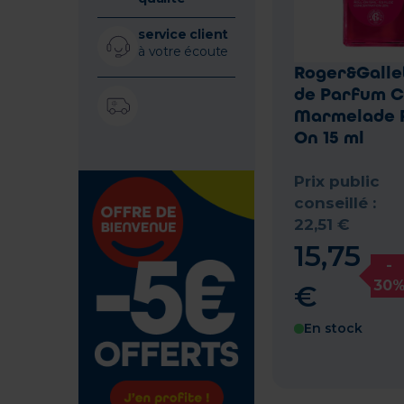
service client
à votre écoute
Roger&Galle
de Parfum 
Marmelade R
On 15 ml
Prix public
conseillé :
22
,
51
€
15
,
75
-
30
€
En stock