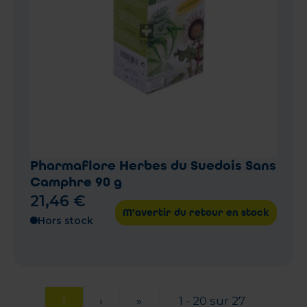
Pharmaflore Herbes du Suedois Sans
Camphre 90 g
21
,
46
€
M'avertir du retour en stock
Hors stock
1
›
»
1 - 20 sur 27