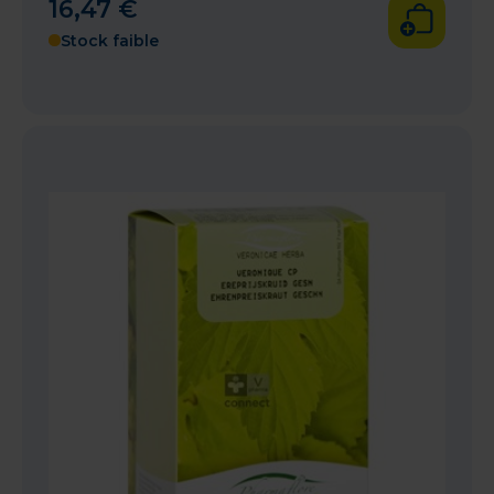
16
,
47
€
Stock faible