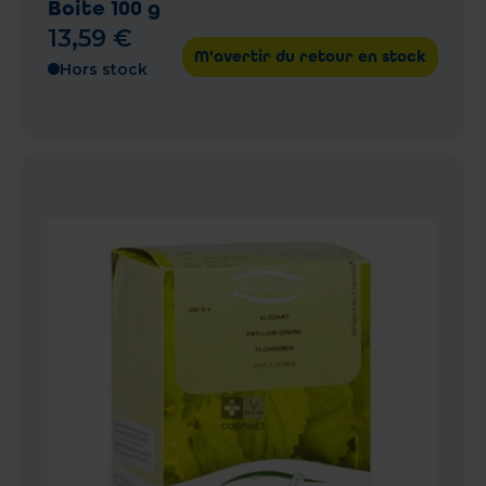
Boite 100 g
13
,
59
€
M'avertir du retour en stock
Hors stock