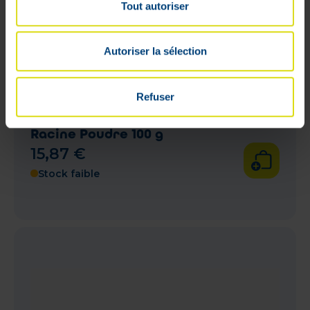
Tout autoriser
Autoriser la sélection
Refuser
Pharmaflore Rhubarbe de Chine
Racine Poudre 100 g
15
,
87
€
Stock faible