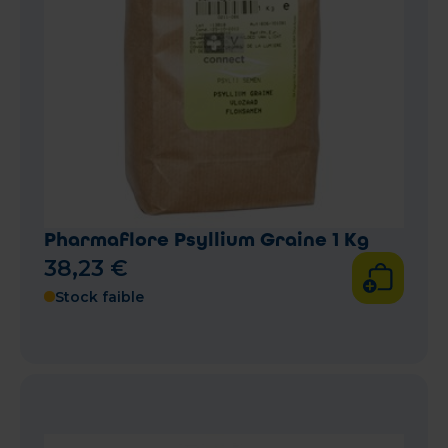
Pharmaflore Psyllium Graine 1 Kg
38
,
23
€
Stock faible