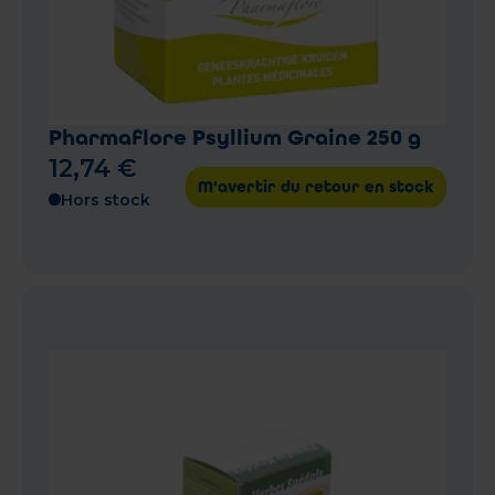
Pharmaflore Psyllium Graine 250 g
12
,
74
€
M'avertir du retour en stock
Hors stock