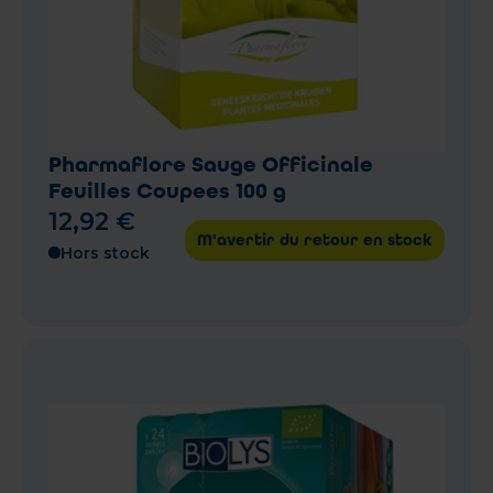
Pharmaflore Sauge Officinale
Feuilles Coupees 100 g
12
,
92
€
M'avertir du retour en stock
Hors stock