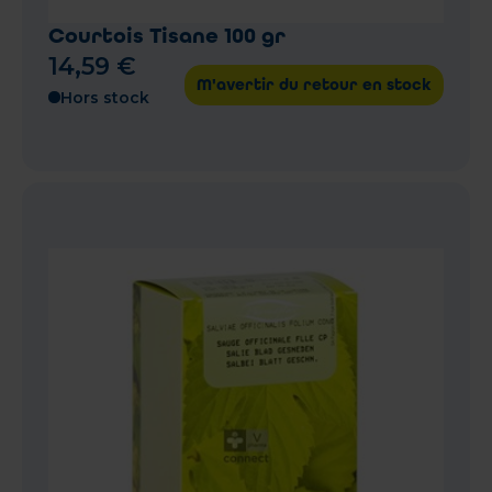
Courtois Tisane 100 gr
14
,
59
€
M'avertir du retour en stock
Hors stock