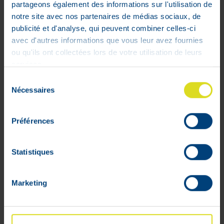
partageons également des informations sur l'utilisation de
Pharmaflore Reglisse Racine Baton 1
notre site avec nos partenaires de médias sociaux, de
Kg
publicité et d'analyse, qui peuvent combiner celles-ci
52
,
53
€
avec d'autres informations que vous leur avez fournies
ou qu'ils ont collectées lors de votre utilisation de leurs
Stock faible
services.
Sélection
Nécessaires
du
consentement
Préférences
Statistiques
Marketing