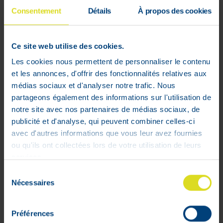
Consentement
Détails
À propos des cookies
Ce site web utilise des cookies.
Les cookies nous permettent de personnaliser le contenu
et les annonces, d'offrir des fonctionnalités relatives aux
médias sociaux et d'analyser notre trafic. Nous
Scheriproct Onguent 30 g
partageons également des informations sur l'utilisation de
10
,
78
€
notre site avec nos partenaires de médias sociaux, de
publicité et d'analyse, qui peuvent combiner celles-ci
Stock faible
avec d'autres informations que vous leur avez fournies
ou qu'ils ont collectées lors de votre utilisation de leurs
services.
Sélection
1 - 2 sur 2
Nécessaires
du
consentement
Préférences
Mon compte