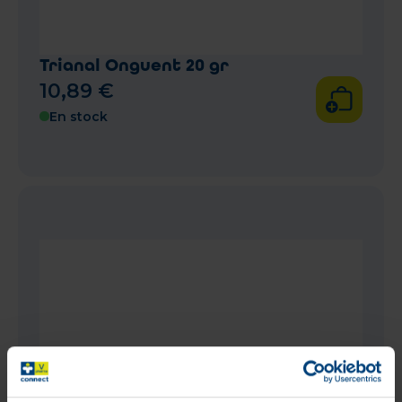
Trianal Onguent 20 gr
10
,
89
€
En stock