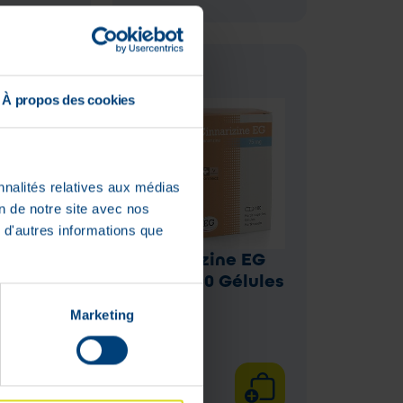
À propos des cookies
nnalités relatives aux médias
on de notre site avec nos
 d'autres informations que
n
Cinnarizine EG
s 200 X
75 mg 100 Gélules
Marketing
16
,
76
€