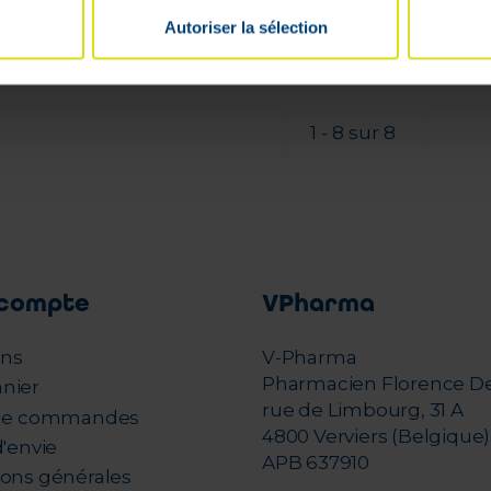
En stock
En stock
Autoriser la sélection
1 - 8 sur 8
compte
VPharma
ons
V-Pharma
Pharmacien Florence D
nier
rue de Limbourg, 31 A
 de commandes
4800 Verviers (Belgique)
d'envie
APB 637910
ions générales