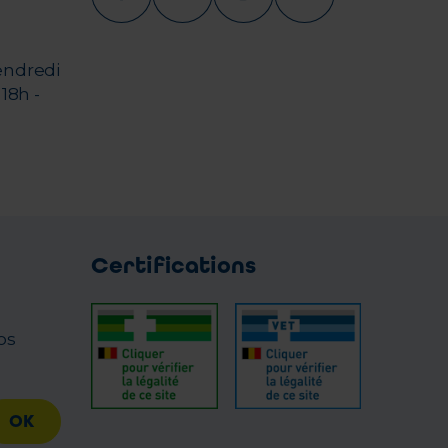
endredi
18h -
Certifications
os
OK