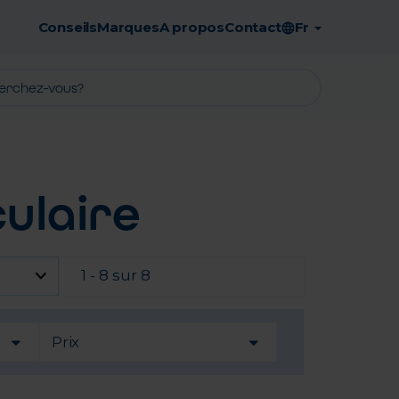
Conseils
Marques
A propos
Contact
Fr
Retrait en pharmacie gratuit
ulaire
1 - 8 sur 8
Prix