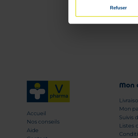
En stock
Refuser
Mon 
Livrais
Mon pa
Accueil
Suivis
Nos conseils
Listes 
Aide
Condit