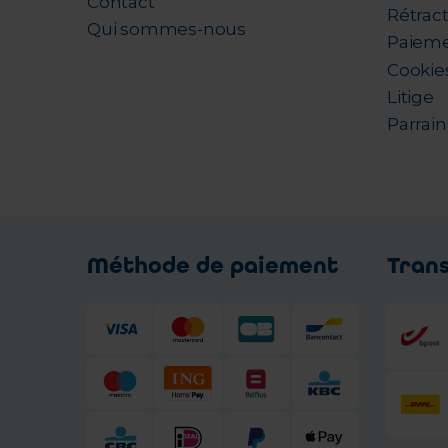
Contact
Rétrac
Qui sommes-nous
Paieme
Cookie
Litige
Parrai
Méthode de paiement
Tran