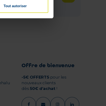
En stock
Tout autoriser
Offre de bienvenue
-5€ OFFERTS
pour les
ehalu
nouveaux clients
dès
50€ d’achat
!