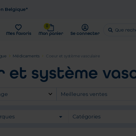
 en Belgique*
0
Mes favoris
Mon panier
Se connecter
gue
Médicaments
Coeur et système vasculaire
 et système vasc
age
Meilleures ventes
rques
Catégories