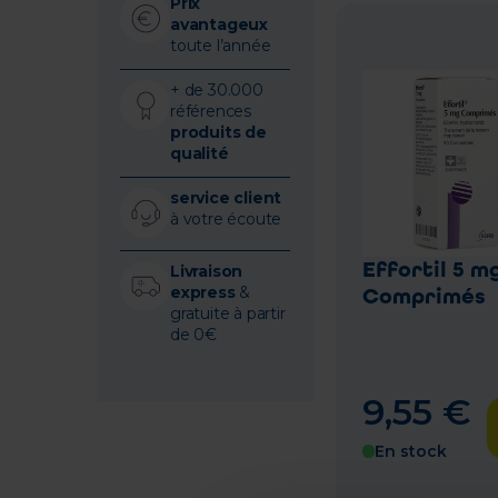
Prix
avantageux
toute l’année
+ de 30.000
références
produits de
qualité
service client
à votre écoute
Effortil 5 m
Livraison
Comprimés
express
&
gratuite à partir
de 0€
9
,
55
€
En stock