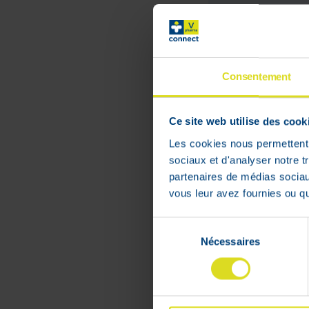
Consentement
Ce site web utilise des cook
Les cookies nous permettent d
sociaux et d'analyser notre t
partenaires de médias sociaux
vous leur avez fournies ou qu'
Diosmin Eg 
mg 30
Sélection
Comprimés
Nécessaires
du
consentement
12
,
36
€