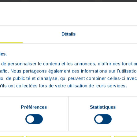
Détails
ies.
e personnaliser le contenu et les annonces, d'offrir des fonctio
rafic. Nous partageons également des informations sur l'utilisati
, de publicité et d'analyse, qui peuvent combiner celles-ci avec
ils ont collectées lors de votre utilisation de leurs services.
500
Effortil Gouttes
Stugero
50 g
Comprime
25 Mg
Préférences
Statistiques
14
,
30
15
,
37
€
€