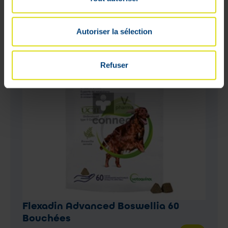
Autoriser la sélection
Refuser
Flexadin Advanced Boswellia 60
Bouchées