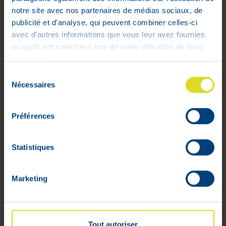
notre site avec nos partenaires de médias sociaux, de
publicité et d'analyse, qui peuvent combiner celles-ci
avec d'autres informations que vous leur avez fournies
ou qu'ils ont collectées lors de votre utilisation de leurs
services.
Sélection
Nécessaires
du
consentement
Préférences
Seraquin Omega Cat 900 mg 60
Comprimés
Statistiques
30
,
76
€
En stock
Marketing
Tout autoriser