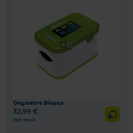
Oxymetre Biopax
32
,
99
€
En stock