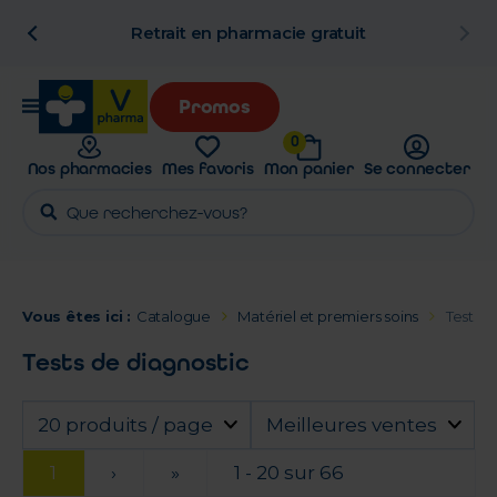
n
Retrait en pharmacie gratuit
Promos
0
Nos pharmacies
Mes favoris
Mon panier
Se connecter
Vous êtes ici :
Catalogue
Matériel et premiers soins
Tests d
Tests de diagnostic
20 produits / page
Meilleures ventes
1
›
»
1 - 20 sur 66