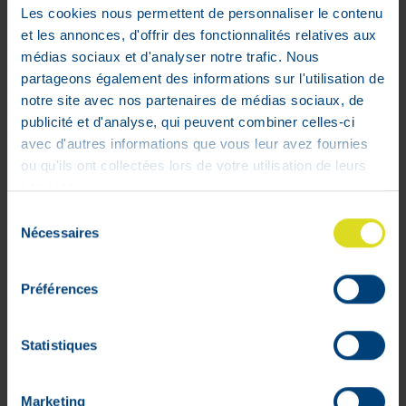
Les cookies nous permettent de personnaliser le contenu
et les annonces, d'offrir des fonctionnalités relatives aux
Hartmann Thermometre Thermoval
médias sociaux et d'analyser notre trafic. Nous
Flexible Kids
partageons également des informations sur l'utilisation de
notre site avec nos partenaires de médias sociaux, de
13
,
99
€
publicité et d'analyse, qui peuvent combiner celles-ci
En stock
avec d'autres informations que vous leur avez fournies
ou qu'ils ont collectées lors de votre utilisation de leurs
services.
Sélection
Nécessaires
du
consentement
Préférences
Statistiques
Marketing