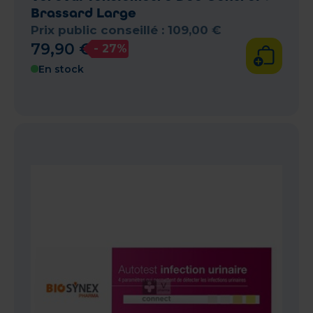
Brassard Large
Prix public conseillé :
109
,
00
€
79
,
90
€
- 27%
En stock