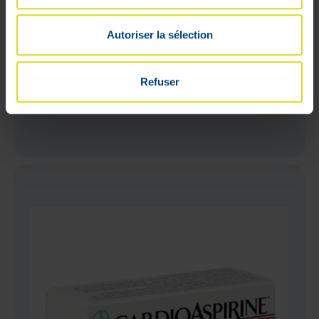
Autoriser la sélection
Asaflow 80 Mg 168 Comprimes
Refuser
11
,
55
€
Stock faible