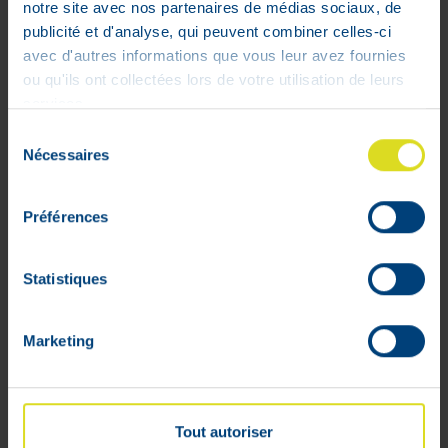
10
,
80
€
notre site avec nos partenaires de médias sociaux, de
publicité et d'analyse, qui peuvent combiner celles-ci
En stock
avec d'autres informations que vous leur avez fournies
ou qu'ils ont collectées lors de votre utilisation de leurs
services.
Sélection
Nécessaires
du
consentement
Préférences
Statistiques
Marketing
Tout autoriser