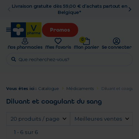
n
Retrait en pharmacie gratuit
Promos
0
Nos pharmacies
Mes favoris
Mon panier
Se connecter
Vous êtes ici :
Catalogue
Médicaments
Diluant et coagula
Diluant et coagulant du sang
20 produits / page
Meilleures ventes
1 - 6 sur 6