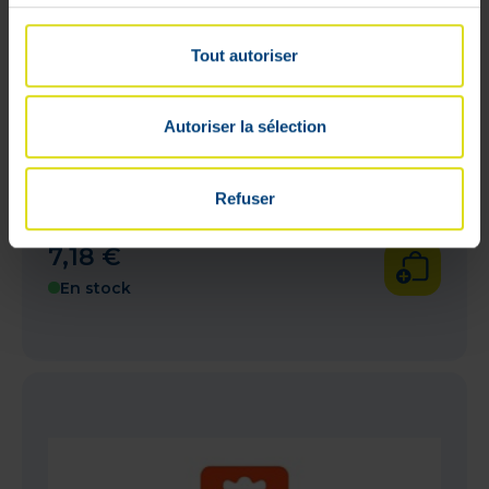
Tout autoriser
Autoriser la sélection
Refuser
Pharmex Peigne Poux Plastique
7
,
18
€
En stock