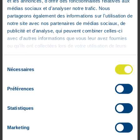
et les annonces, d'offrir des fonctionnalités relatives aux
médias sociaux et d'analyser notre trafic. Nous
partageons également des informations sur l'utilisation de
Elgydium Pate JuniorTutti Frutti
notre site avec nos partenaires de médias sociaux, de
50ml
publicité et d'analyse, qui peuvent combiner celles-ci
5
,
50
€
avec d'autres informations que vous leur avez fournies
En stock
ou qu'ils ont collectées lors de votre utilisation de leurs
services.
Sélection
Nécessaires
du
consentement
Préférences
Statistiques
Marketing