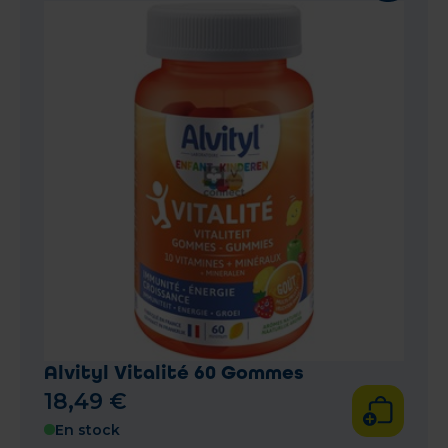
Alvityl Vitalité 60 Gommes
18
,
49
€
En stock