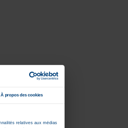
À propos des cookies
nnalités relatives aux médias