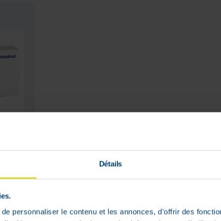
ic
cueil
 ml 10
0
Détails
ertir
ies.
du
tour
e personnaliser le contenu et les annonces, d'offrir des fonctio
stock