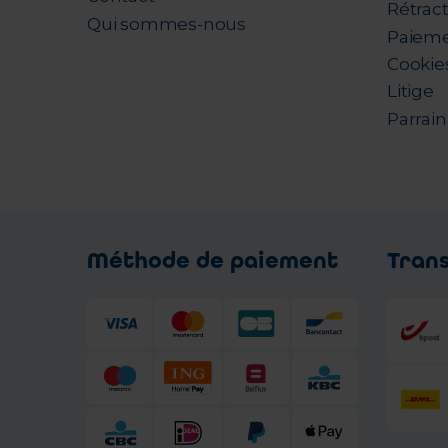
Rétrac
Qui sommes-nous
Paieme
Cookie
Litige
Parrai
Méthode de paiement
Tran