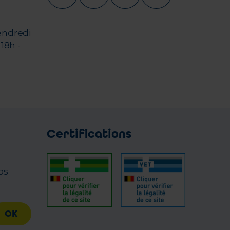
endredi
18h -
Certifications
os
OK