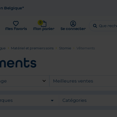
 en Belgique*
0
Mes favoris
Mon panier
Se connecter
gue
Matériel et premiers soins
Stomie
Vêtements
ments
age
Meilleures ventes
rques
Catégories