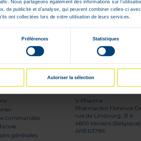
rafic. Nous partageons également des informations sur l'utilisati
, de publicité et d'analyse, qui peuvent combiner celles-ci avec
ils ont collectées lors de votre utilisation de leurs services.
1 - 1 sur 1
Préférences
Statistiques
Autoriser la sélection
compte
VPharma
ons
V-Pharma
Pharmacien Florence D
nier
rue de Limbourg, 31 A
 de commandes
4800 Verviers (Belgique)
d'envie
APB 637910
ions générales