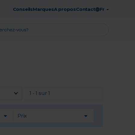
Conseils
Marques
A propos
Contact
Fr
Retrait en pharmacie gratuit
1 - 1 sur 1
Prix