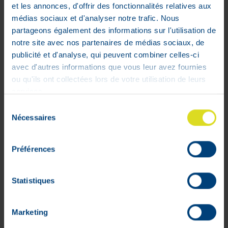
et les annonces, d'offrir des fonctionnalités relatives aux
médias sociaux et d'analyser notre trafic. Nous
partageons également des informations sur l'utilisation de
notre site avec nos partenaires de médias sociaux, de
publicité et d'analyse, qui peuvent combiner celles-ci
avec d'autres informations que vous leur avez fournies
ou qu'ils ont collectées lors de votre utilisation de leurs
Mon compte
services.
Sélection
Livraisons
Nécessaires
du
Mon panier
consentement
Suivis de commandes
Préférences
Listes d'envie
Conditions générales
Rétractation
Statistiques
Paiements sécurisés
Cookies
Marketing
Litige