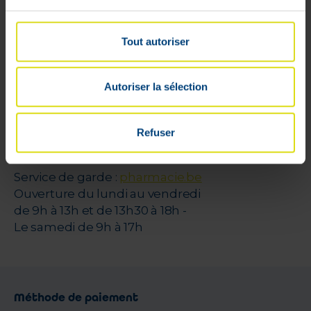
Parrainage
Tout autoriser
VPharma
V-Pharma
Autoriser la sélection
Pharmacien Florence Dehalu
rue de Limbourg, 31 A
4800 Verviers (Belgique)
Refuser
APB 637910
Service de garde :
pharmacie.be
Ouverture du lundi au vendredi
de 9h à 13h et de 13h30 à 18h -
Le samedi de 9h à 17h
Méthode de paiement