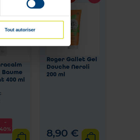
Tout autoriser
Roger Gallet Gel
eracalm
Douche Neroli
n Baume
200 ml
t 400 ml
c
:
-
40%
8
,
90
€