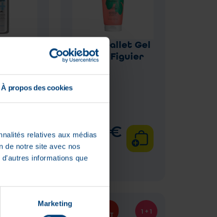
 Posay
Roger Gallet Gel
Baume
Douche Figuier
Tube
200 ml
À propos des cookies
c
:
€
8
,
90
€
nnalités relatives aux médias
on de notre site avec nos
En stock
 d'autres informations que
Marketing
PRIX BAS
1 + 1
PERMANENT