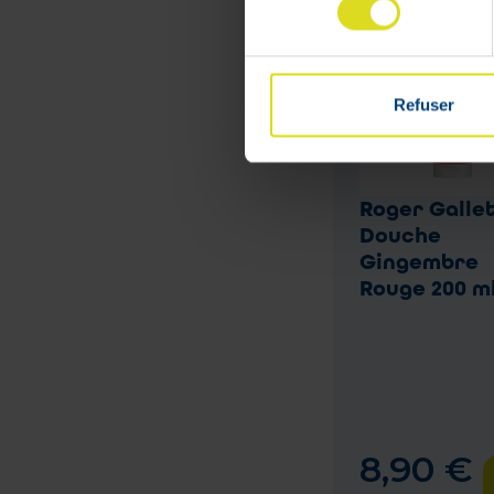
Refuser
Roger Gallet
Douche
Gingembre
Rouge 200 m
8
,
90
€