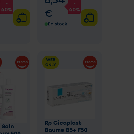
-
-
40%
40%
€
En stock
WEB
ONLY
Rp Cicaplast
 Soin
Baume B5+ F50
oux 500