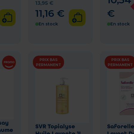
13
,
95
€
11
,
16
€
€
En stock
En stock
PRIX BAS
PRIX BAS
PERMANENT
PERMANENT
say
SVR Topialyse
Saforelle
aume
Huile Lavante 1L
Lavant D