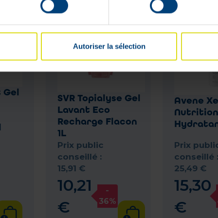
Autoriser la sélection
 Gel
SVR Topialyse Gel
Avene X
Lavant Eco
Nutritio
Recharge Flacon
Hydratan
l
1L
Prix public
Prix publi
conseillé :
conseillé 
15
,
91
€
25
,
49
€
10
,
21
15
,
30
-
36%
€
€