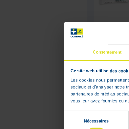
La Roche Po
Cicaplast L
7,5 ml
Consentement
Prix public
conseillé :
9
,
75
€
Ce site web utilise des cook
7
,
80
€
Les cookies nous permettent d
sociaux et d'analyser notre t
En stock
partenaires de médias sociaux
vous leur avez fournies ou qu'
Sélection
Nécessaires
du
PRIX BAS
consentement
PERMANENT