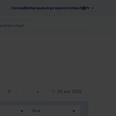
Conseils
Marques
A propos
Contact
Fr
Retrait en pharmacie gratuit
5
›
»
1 - 20 sur 1205
Prix