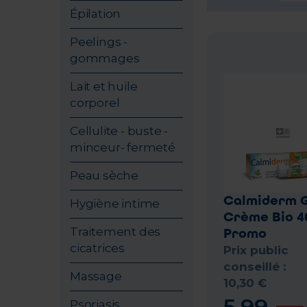
Épilation
Peelings -
gommages
Lait et huile
corporel
Cellulite - buste -
minceur- fermeté
Peau sèche
Calmiderm 
Hygiène intime
Crème Bio 4
Traitement des
Promo
cicatrices
Prix public
conseillé :
Massage
10
,
30
€
5
,
99
Psoriasis