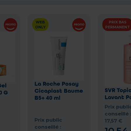
WEB
PRIX BAS
ONLY
PERMANENT
La Roche Posay
Gel
SVR Topi
Cicaplast Baume
0 G
Lavant P
B5+ 40 ml
Prix publi
conseillé 
Prix public
17
,
57
€
conseillé :
10
,
54