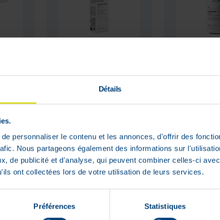
say
La Roche Posay
La Roche
èvres
Cicaplast Gel B5
Lipikar 
40 ml
Ap+ Max 
400 ml
Détails
Prix public
Prix publi
conseillé :
conseillé 
16
,
95
€
28
,
96
€
ies.
13
,
56
€
23
,
16
e personnaliser le contenu et les annonces, d'offrir des fonctio
rafic. Nous partageons également des informations sur l'utilisati
En stock
En stock
, de publicité et d'analyse, qui peuvent combiner celles-ci avec
ils ont collectées lors de votre utilisation de leurs services.
Préférences
Statistiques
PRIX BAS
PRIX BAS
1 + 1
PERMANENT
PERMANENT