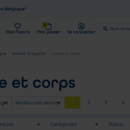
 en Belgique*
0
Mes favoris
Mon panier
Se connecter
gue
Beauté & Hygiène
Visage et corps
e et corps
1
2
3
4
age
Meilleures ventes
rques
Catégories
Statut