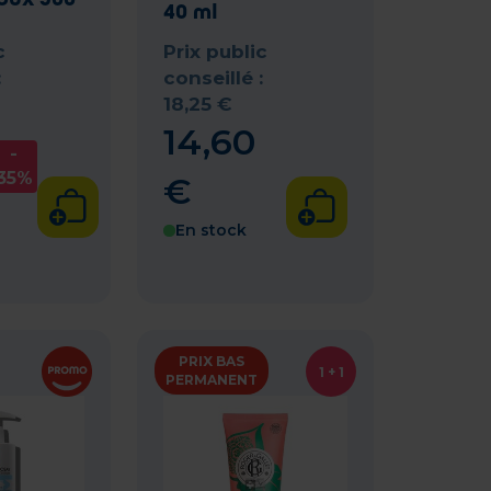
40 ml
c
Prix public
:
conseillé :
18
,
25
€
14
,
60
-
35%
€
En stock
PRIX BAS
1 + 1
PERMANENT