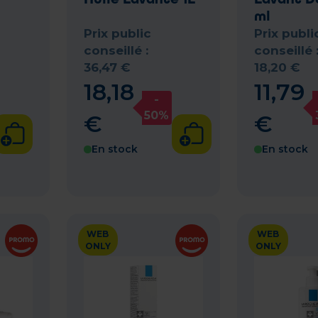
ml
Prix public
Prix publi
conseillé :
conseillé 
36
,
47
€
18
,
20
€
18
,
18
11
,
79
-
50%
€
€
En stock
En stock
WEB
WEB
ONLY
ONLY