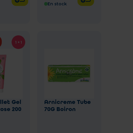
En stock
1 + 1
llet Gel
Arnicreme Tube
ose 200
70G Boiron