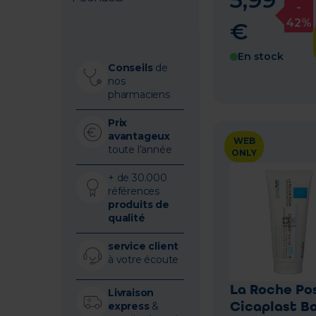
-
42%
€
En stock
Conseils
de
nos
pharmaciens
Prix
avantageux
WEB
toute l’année
ONLY
+ de 30.000
références
produits de
qualité
service client
à votre écoute
La Roche Po
Livraison
Cicaplast B
express
&