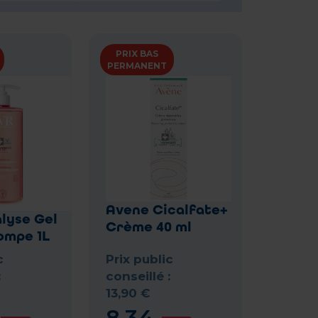
PRIX BAS
PERMANENT
Avene Cicalfate+
alyse Gel
Crème 40 ml
ompe 1L
c
Prix public
:
conseillé :
13
,
90
€
8
,
34