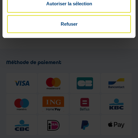
Autoriser la sélection
Service de garde :
pharmacie.be
Ouverture du lundi au vendredi
de 9h à 13h et de 13h30 à 18h -
Refuser
Le samedi de 9h à 17h
Méthode de paiement