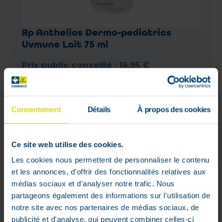
Rp Anthelios Dermo-pediatrics
Uvmune Lait 75 ml
Prix public conseillé :
16
,
95
€
11
,
87
€
- 30%
En stock
Consentement
Détails
À propos des cookies
Ce site web utilise des cookies.
Les cookies nous permettent de personnaliser le contenu
et les annonces, d'offrir des fonctionnalités relatives aux
médias sociaux et d'analyser notre trafic. Nous
Mon compte
partageons également des informations sur l'utilisation de
notre site avec nos partenaires de médias sociaux, de
Livraisons
publicité et d'analyse, qui peuvent combiner celles-ci