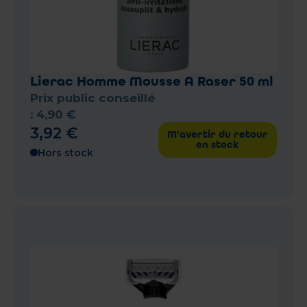
Lierac Homme Mousse A Raser 50 ml
Prix public conseillé
:
4
,
90
€
3
,
92
€
M'avertir du retour
en stock
Hors stock