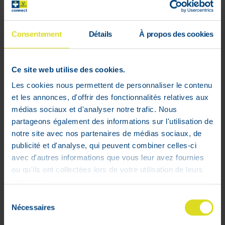
Consentement
Détails
À propos des cookies
Ce site web utilise des cookies.
Les cookies nous permettent de personnaliser le contenu
et les annonces, d'offrir des fonctionnalités relatives aux
médias sociaux et d'analyser notre trafic. Nous
partageons également des informations sur l'utilisation de
notre site avec nos partenaires de médias sociaux, de
Vitry Ciseau Moustache
publicité et d'analyse, qui peuvent combiner celles-ci
27
,
09
€
avec d'autres informations que vous leur avez fournies
ou qu'ils ont collectées lors de votre utilisation de leurs
En stock
services.
Sélection
Nécessaires
du
consentement
WEB