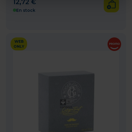
12
,
72
€
En stock
WEB
ONLY