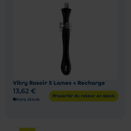
Vitry Rasoir 5 Lames + Recharge
13
,
62
€
M'avertir du retour en stock
Hors stock