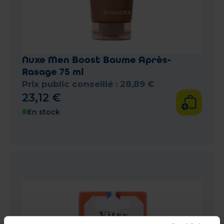
Nuxe Men Boost Baume Après-
Rasage 75 ml
Prix public conseillé :
28
,
89
€
23
,
12
€
En stock