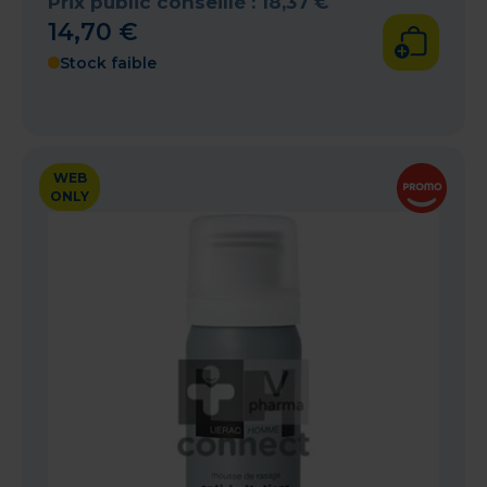
Prix public conseillé :
18
,
37
€
14
,
70
€
Stock faible
WEB
ONLY