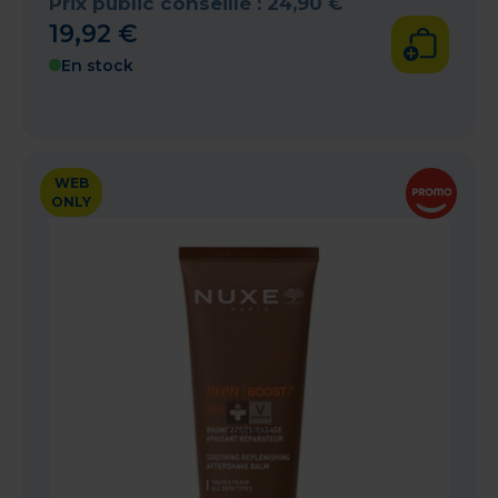
Prix public conseillé :
24
,
90
€
19
,
92
€
En stock
WEB
ONLY