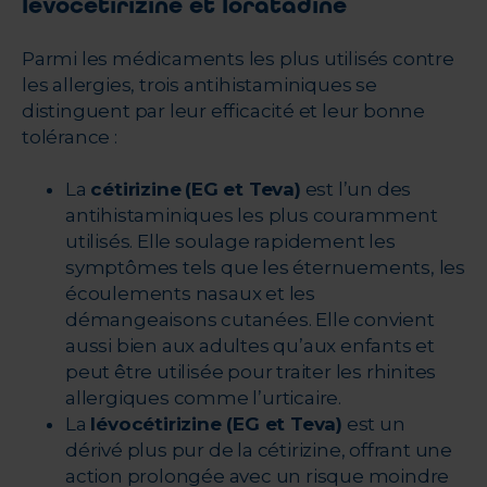
lévocétirizine et loratadine
Parmi les médicaments les plus utilisés contre
les allergies, trois antihistaminiques se
distinguent par leur efficacité et leur bonne
tolérance :
La
cétirizine
(
EG
et
Teva
)
est l’un des
antihistaminiques les plus couramment
utilisés. Elle soulage rapidement les
symptômes tels que les éternuements, les
écoulements nasaux et les
démangeaisons cutanées. Elle convient
aussi bien aux adultes qu’aux enfants et
peut être utilisée pour traiter les rhinites
allergiques comme l’urticaire.
La
lévocétirizine (
EG
et
Teva
)
est un
dérivé plus pur de la cétirizine, offrant une
action prolongée avec un risque moindre