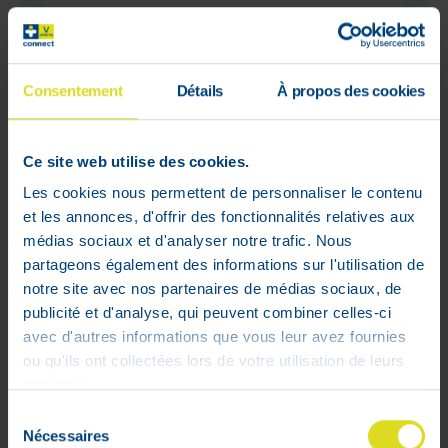
Consentement
Détails
À propos des cookies
Ce site web utilise des cookies.
Les cookies nous permettent de personnaliser le contenu
et les annonces, d'offrir des fonctionnalités relatives aux
médias sociaux et d'analyser notre trafic. Nous
partageons également des informations sur l'utilisation de
notre site avec nos partenaires de médias sociaux, de
Ceti Sandoz 10 mg 100 Comprimés
publicité et d'analyse, qui peuvent combiner celles-ci
avec d'autres informations que vous leur avez fournies
15
,
29
€
ou qu'ils ont collectées lors de votre utilisation de leurs
En stock
services.
Sélection
Nécessaires
du