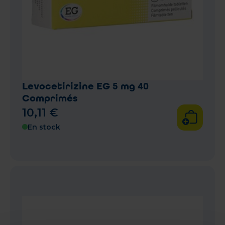
Levocetirizine EG 5 mg 40
Comprimés
10
,
11
€
En stock