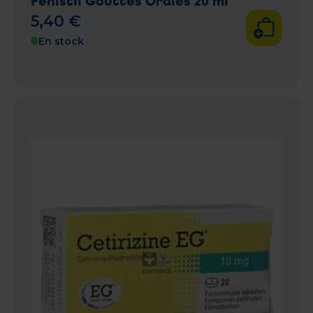
Fenistil Gouttes Orales 20 ml
5
,
40
€
En stock