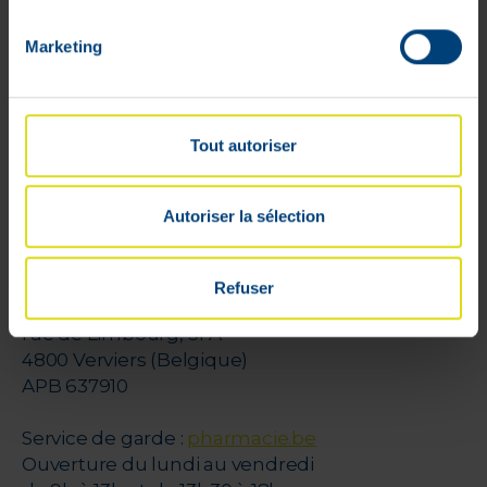
Conditions générales
Marketing
Rétractation
Paiements sécurisés
Cookies
Litige
Tout autoriser
Parrainage
Autoriser la sélection
VPharma
V-Pharma
Refuser
Pharmacien Florence Dehalu
rue de Limbourg, 31 A
4800 Verviers (Belgique)
APB 637910
Service de garde :
pharmacie.be
Ouverture du lundi au vendredi