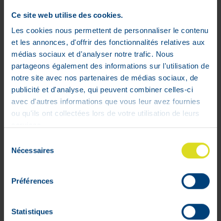
Ce site web utilise des cookies.
Télécharger la notice
Les cookies nous permettent de personnaliser le contenu
Download de bijsluiter
et les annonces, d'offrir des fonctionnalités relatives aux
Beipackzettel herunterladen
médias sociaux et d'analyser notre trafic. Nous
partageons également des informations sur l'utilisation de
notre site avec nos partenaires de médias sociaux, de
publicité et d'analyse, qui peuvent combiner celles-ci
avec d'autres informations que vous leur avez fournies
ou qu'ils ont collectées lors de votre utilisation de leurs
services.
Sélection
Nécessaires
du
Mon compte
consentement
Livraisons
Préférences
Mon panier
Suivis de commandes
Statistiques
Listes d'envie