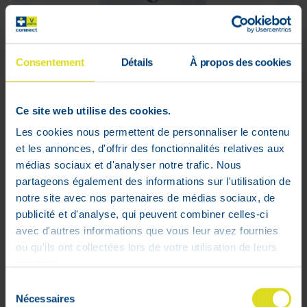
Consentement
Détails
À propos des cookies
Ce site web utilise des cookies.
Les cookies nous permettent de personnaliser le contenu
et les annonces, d'offrir des fonctionnalités relatives aux
médias sociaux et d'analyser notre trafic. Nous
Widmer Baume Mains UV10 Avec
partageons également des informations sur l'utilisation de
Parfum 50 ml
notre site avec nos partenaires de médias sociaux, de
Prix public conseillé
publicité et d'analyse, qui peuvent combiner celles-ci
:
11
,
50
€
avec d'autres informations que vous leur avez fournies
9
,
20
€
M'avertir du retour
ou qu'ils ont collectées lors de votre utilisation de leurs
en stock
services.
Hors stock
Sélection
Nécessaires
du