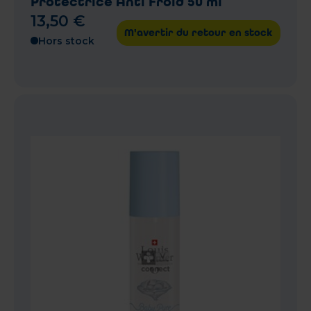
Protectrice Anti Froid 50 ml
13
,
50
€
M'avertir du retour en stock
Hors stock