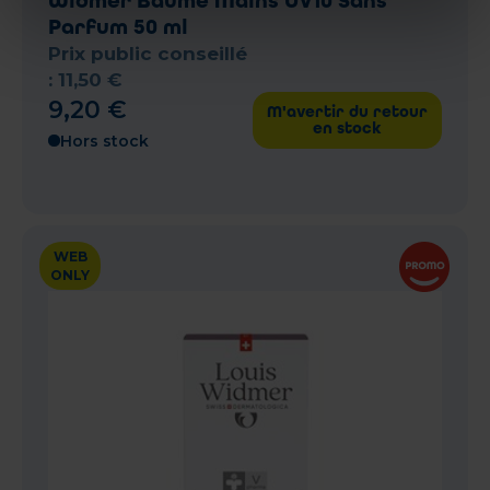
Widmer Baume Mains UV10 Sans
Parfum 50 ml
Prix public conseillé
:
11
,
50
€
9
,
20
€
M'avertir du retour
en stock
Hors stock
WEB
ONLY