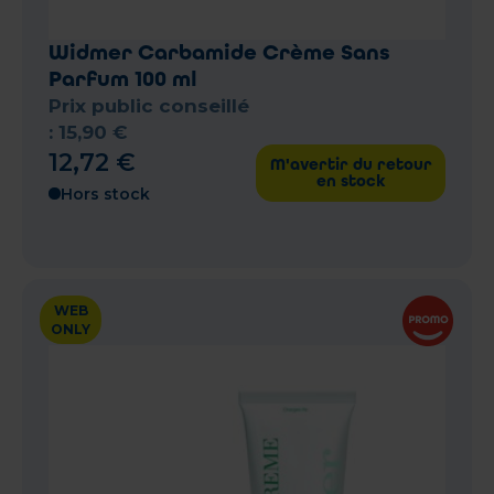
Widmer Carbamide Crème Sans
Parfum 100 ml
Prix public conseillé
:
15
,
90
€
12
,
72
€
M'avertir du retour
en stock
Hors stock
WEB
ONLY