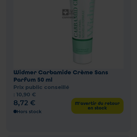
Widmer Carbamide Crème Sans
Parfum 50 ml
Prix public conseillé
:
10
,
90
€
8
,
72
€
M'avertir du retour
en stock
Hors stock