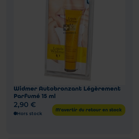
Widmer Autobronzant Légèrement
Parfumé 15 ml
2
,
90
€
M'avertir du retour en stock
Hors stock