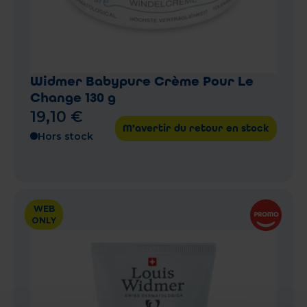
Widmer Babypure Crème Pour Le
Change 130 g
19
,
10
€
M'avertir du retour en stock
Hors stock
WEB
ONLY