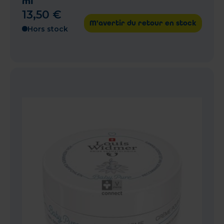
ml
13
,
50
€
M'avertir du retour en stock
Hors stock