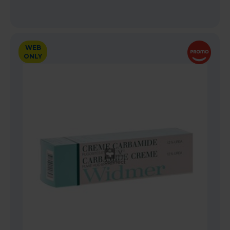
WEB
ONLY