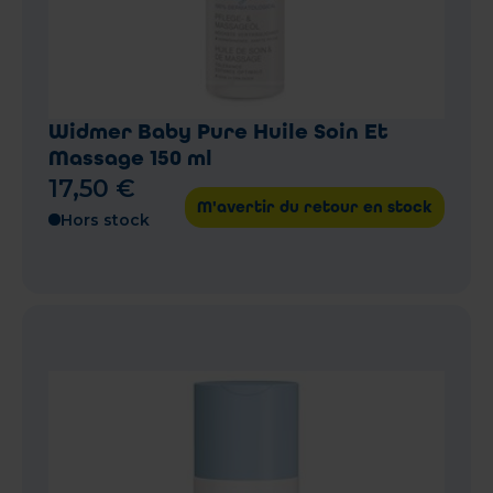
Widmer Baby Pure Huile Soin Et
Massage 150 ml
17
,
50
€
M'avertir du retour en stock
Hors stock