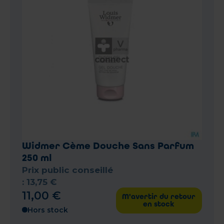
Widmer Cème Douche Sans Parfum
250 ml
Prix public conseillé
:
13
,
75
€
11
,
00
€
M'avertir du retour
en stock
Hors stock