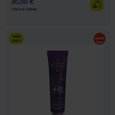
30
,
00
€
Stock faible
WEB
ONLY