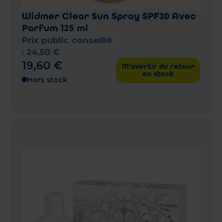
Widmer Clear Sun Spray SPF30 Avec
Parfum 125 ml
Prix public conseillé
:
24
,
50
€
19
,
60
€
M'avertir du retour
en stock
Hors stock