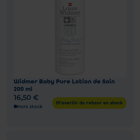
Widmer Baby Pure Lotion de Soin
200 ml
16
,
50
€
M'avertir du retour en stock
Hors stock