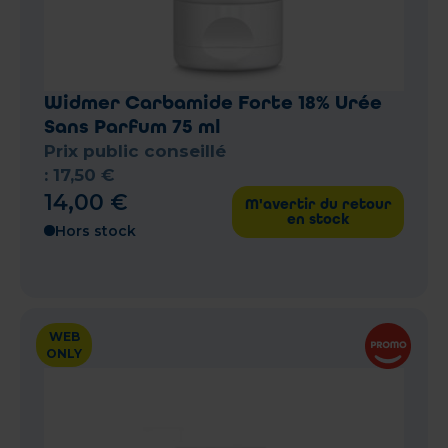
Widmer Carbamide Forte 18% Urée
Sans Parfum 75 ml
Prix public conseillé
:
17
,
50
€
14
,
00
€
M'avertir du retour
en stock
Hors stock
WEB
ONLY