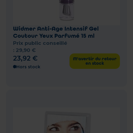
Widmer Anti-Age Intensif Gel
Coutour Yeux Parfumé 15 ml
Prix public conseillé
:
29
,
90
€
23
,
92
€
M'avertir du retour
en stock
Hors stock