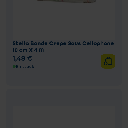
Stella Bande Crepe Sous Cellophane
10 cm X 4 M
1
,
48
€
En stock