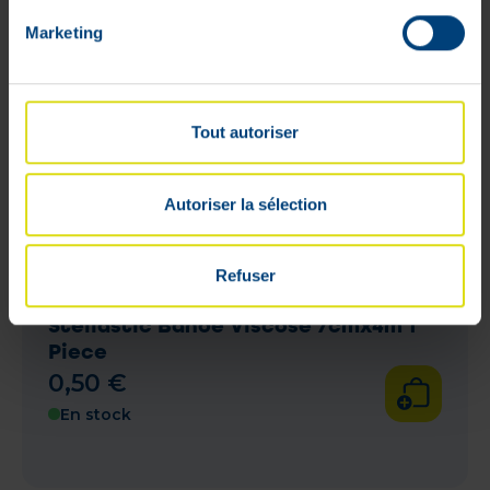
Marketing
Tout autoriser
Autoriser la sélection
Refuser
Stellastic Bande Viscose 7cmx4m 1
Piece
0
,
50
€
En stock