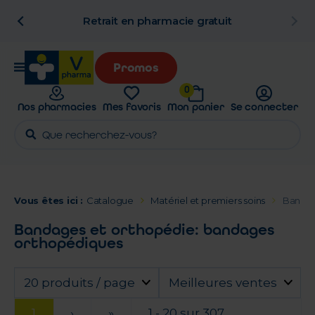
n
Retrait en pharmacie gratuit
Promos
0
Nos pharmacies
Mes favoris
Mon panier
Se connecter
Vous êtes ici :
Catalogue
Matériel et premiers soins
Bandag
Bandages et orthopédie: bandages
orthopédiques
20 produits / page
Meilleures ventes
1
›
»
1 - 20 sur 307