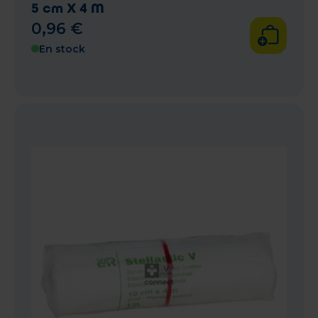
5 cm X 4 M
0
,
96
€
En stock