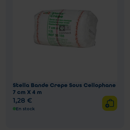
Stella Bande Crepe Sous Cellophane
7 cm X 4 m
1
,
28
€
En stock