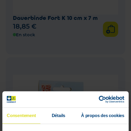
Dauerbinde Fort K 10 cm x 7 m
18
,
85
€
En stock
Consentement
Détails
À propos des cookies