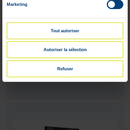
Marketing
Tout autoriser
Autoriser la sélection
Epitact Orthese Souple Pouce Droit
Large
Refuser
33
,
30
€
Stock faible