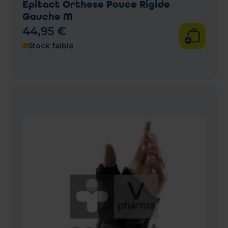
Epitact Orthese Pouce Rigide
Gauche M
44
,
95
€
Stock faible