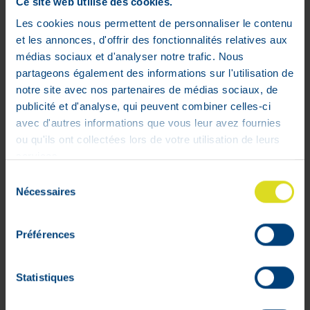
Ce site web utilise des cookies.
Les cookies nous permettent de personnaliser le contenu
Epitact Orthese Souple Pouce
et les annonces, d'offrir des fonctionnalités relatives aux
Gauche Médium
médias sociaux et d'analyser notre trafic. Nous
33
,
30
€
partageons également des informations sur l'utilisation de
notre site avec nos partenaires de médias sociaux, de
Stock faible
publicité et d'analyse, qui peuvent combiner celles-ci
avec d'autres informations que vous leur avez fournies
ou qu'ils ont collectées lors de votre utilisation de leurs
services.
Sélection
Nécessaires
du
consentement
Préférences
Statistiques