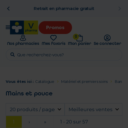
n
Retrait en pharmacie gratuit
Promos
0
Nos pharmacies
Mes favoris
Mon panier
Se connecter
Vous êtes ici :
Catalogue
Matériel et premiers soins
Bandag
Mains et pouce
20 produits / page
Meilleures ventes
1
›
»
1 - 20 sur 57