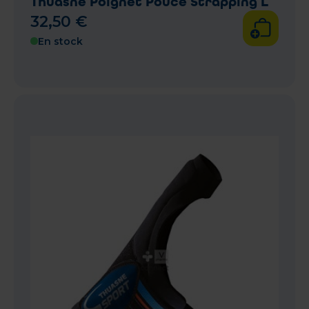
Thuasne Poignet Pouce Strapping L
32
,
50
€
En stock