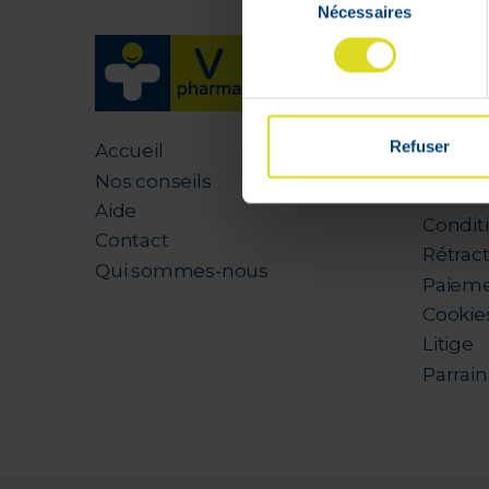
Nécessaires
du
consentement
Mon 
Livrais
Mon pa
Refuser
Accueil
Suivis
Nos conseils
Listes 
Aide
Condit
Contact
Rétrac
Qui sommes-nous
Paieme
Cookie
Litige
Parrai