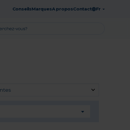
Conseils
Marques
A propos
Contact
Fr
Retrait en pharmacie gratuit
entes