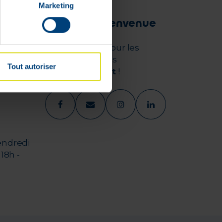
Marketing
Offre de bienvenue
-5€ OFFERTS
pour les
ehalu
nouveaux clients
Tout autoriser
dès
50€ d’achat
!
endredi
18h -