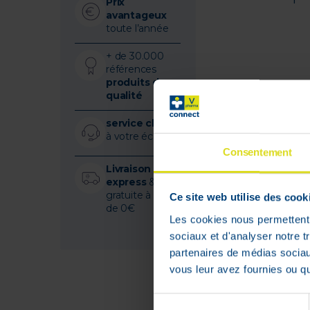
Prix
avantageux
toute l’année
+ de 30.000
références
produits de
qualité
service client
à votre écoute
Consentement
Livraison
express
&
gratuite à partir
Ce site web utilise des cook
de 0€
Les cookies nous permettent d
sociaux et d'analyser notre t
partenaires de médias sociaux
vous leur avez fournies ou qu'
Sélection