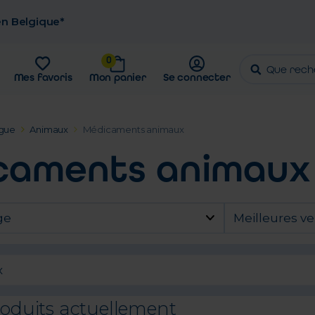
 en Belgique*
0
Mes favoris
Mon panier
Se connecter
gue
Animaux
Médicaments animaux
caments animaux
ge
Meilleures v
x
roduits actuellement