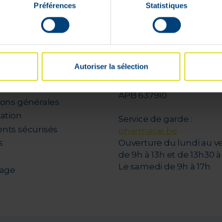
Préférences
Statistiques
compte
VPharma
ons
V-Pharma
Pharmacien Florence D
nier
Autoriser la sélection
rue de Limbourg, 31 A
 de commandes
4800 Verviers (Belgique)
d'envie
APB 637910
ions générales
tation
Service de garde :
nts sécurisés
pharmacie.be
s
Ouverture du lundi au v
de 9h à 13h et de 13h30 à 
Le samedi de 9h à 17h
nage