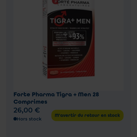
Forte Pharma Tigra + Men 28
Comprimes
26
,
00
€
M'avertir du retour en stock
Hors stock