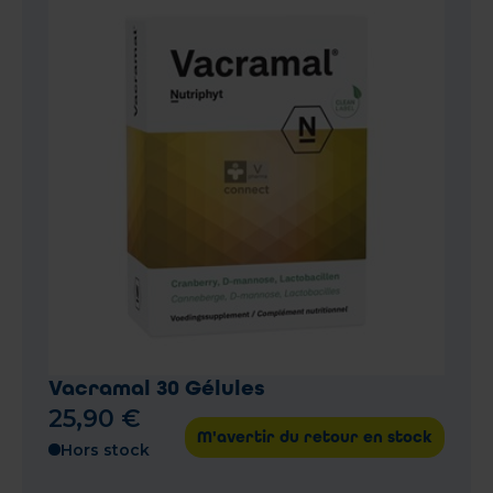
Vacramal 30 Gélules
25
,
90
€
M'avertir du retour en stock
Hors stock