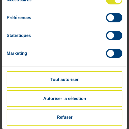
du
consentement
Préférences
Power 6.9 Blister 30 Gélules
Statistiques
29
,
50
€
M'avertir du retour en stock
Hors stock
Marketing
Tout autoriser
Autoriser la sélection
Refuser