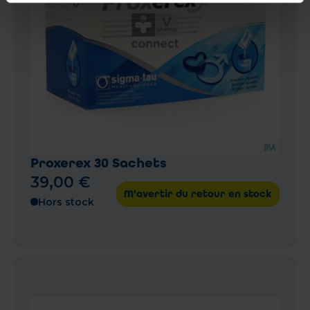
Proxerex 30 Sachets
39
,
00
€
M'avertir du retour en stock
Hors stock