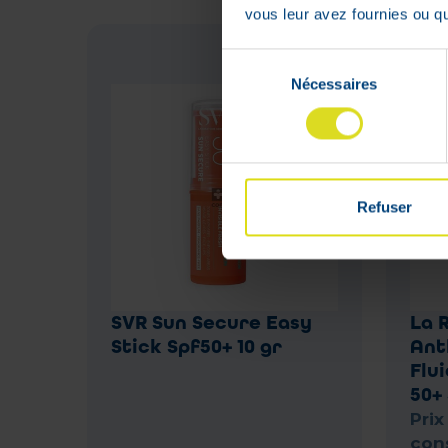
vous leur avez fournies ou qu'
Sélection
Nécessaires
du
consentement
Refuser
SVR Sun Secure Easy
La 
Stick Spf50+ 10 gr
Ant
Flu
50+
Prix
cons