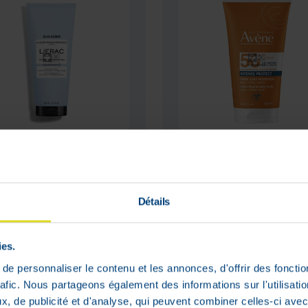
rac Sunissime Gelée
Avene Solaire Inte
îche Après-Soleil
Protect 50+ Fluide 
 ml
ml
 public
Prix public
Détails
eillé :
21
,
90
€
conseillé :
26
,
50
€
-
-
09
€
15
,
90
€
40%
40%
ies.
stock
En stock
e personnaliser le contenu et les annonces, d'offrir des fonctio
rafic. Nous partageons également des informations sur l'utilisati
, de publicité et d'analyse, qui peuvent combiner celles-ci avec