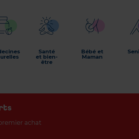
ecines
Santé
Bébé et
Sen
urelles
et bien-
Maman
être
rts
 premier achat