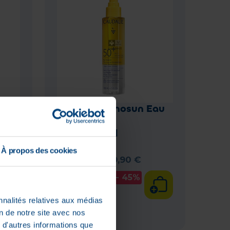
nse
Caudalie Vinosun Eau
150
Solaire Thp
Spf50+150Ml
Prix public
À propos des cookies
conseillé :
29
,
90
€
16
,
39
€
- 45%
En stock
nnalités relatives aux médias
on de notre site avec nos
 d'autres informations que