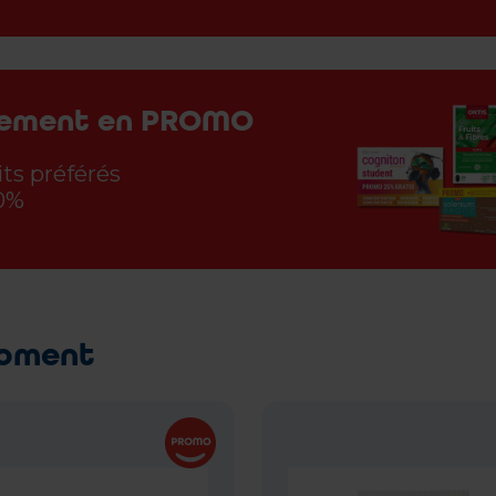
lement en PROMO
ts préférés
50%
moment