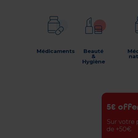
Médicaments
Beauté
Méd
&
nat
Hygiène
5€ offe
Sur votre
de +50€