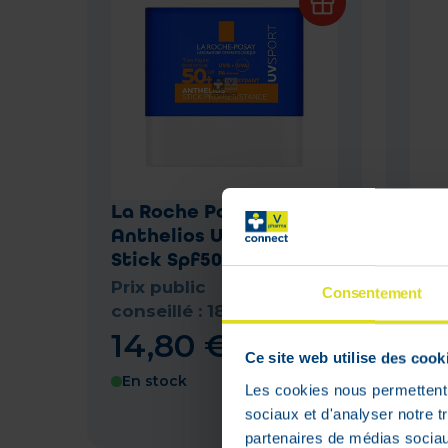
La Roche Posay
Lie
Anthelios UVsport Sun
Fra
Stick Spf50+ 8 gr
200
Prix
Prix public
Consentement
cons
conseillé :
18
,
50
€
13
,
14
,
80
€
Ce site web utilise des cook
En stock
En 
Les cookies nous permettent d
sociaux et d'analyser notre t
partenaires de médias sociaux