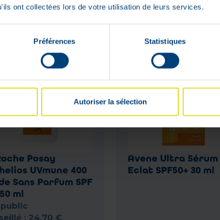
ils ont collectées lors de votre utilisation de leurs services.
Préférences
Statistiques
Autoriser la sélection
Roche Posay
Avene Ultra Sérum
helios UVmune 400
Eclat SPF50+ 30 ml
ide Sans Parfum SPF
 50 ml
 public
eillé :
24
,
70
€