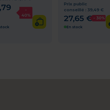
Prix public
,
79
conseillé :
39
,
49
€
-
40%
27
,
65
€
- 30%
stock
En stock