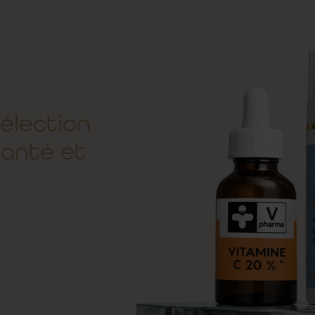
élection
santé et