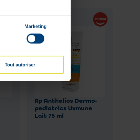
Marketing
Tout autoriser
Rp Anthelios Dermo-
pediatrics Uvmune
Lait 75 ml