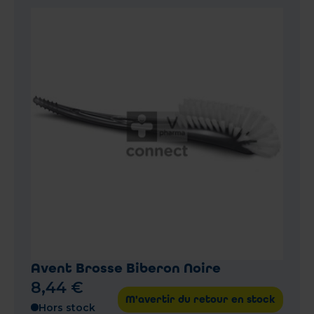
Avent Brosse Biberon Noire
8
,
44
€
M'avertir du retour en stock
Hors stock