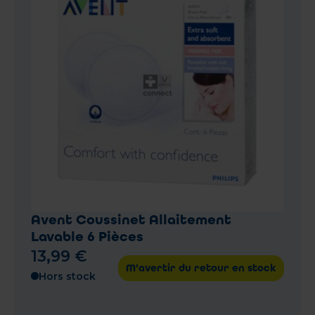
Avent Coussinet Allaitement
Lavable 6 Pièces
13
,
99
€
M'avertir du retour en stock
Hors stock