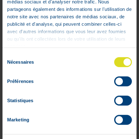
médias sociaux et d'analyser notre trafic. Nous
partageons également des informations sur l'utilisation de
Avent Brosse Goupillon Pour
notre site avec nos partenaires de médias sociaux, de
Biberon
publicité et d'analyse, qui peuvent combiner celles-ci
9
,
59
€
avec d'autres informations que vous leur avez fournies
ou qu'ils ont collectées lors de votre utilisation de leurs
Stock faible
services.
Sélection
Nécessaires
du
consentement
Préférences
Statistiques
Marketing