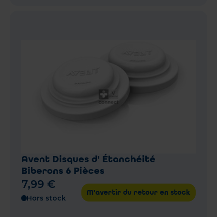
Avent Disques d' Étanchéité
Biberons 6 Pièces
7
,
99
€
M'avertir du retour en stock
Hors stock