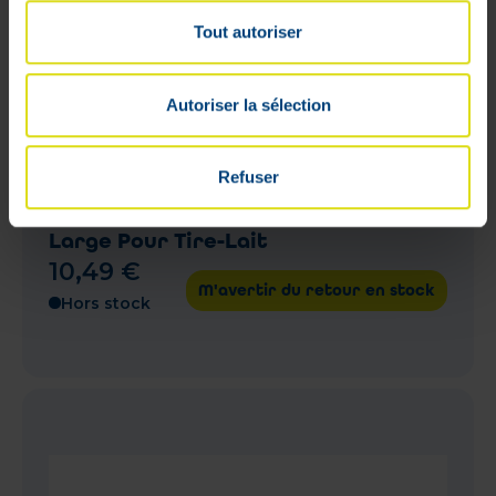
Tout autoriser
Autoriser la sélection
Refuser
Avent Coussin Masseur Embout
Large Pour Tire-Lait
10
,
49
€
M'avertir du retour en stock
Hors stock