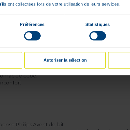
ils ont collectées lors de votre utilisation de leurs services.
Préférences
Statistiques
votre bébé.
ermet d’éviter les écoulements et la perte de lait.
ips Avent
mains
apide à assembler
Autoriser la sélection
nse sont sans BPA.
e
estomac de bébé.
inconfort
onse Philips Avent de lait.