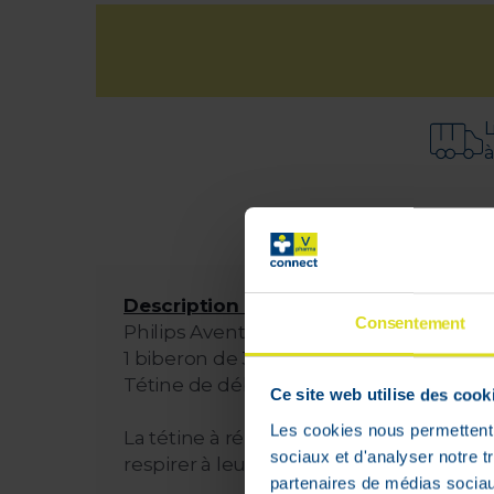
L
à
Description :
Consentement
Philips Avent Biberon Natural Respons
1 biberon de 330 ml
Tétine de débit 4
Ce site web utilise des cook
Les cookies nous permettent d
La tétine à réponse Naturelle laisse le
sociaux et d'analyser notre t
respirer à leur rythme naturel, comme au 
partenaires de médias sociaux