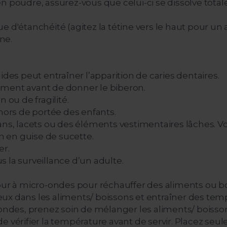
le en poudre, assurez-vous que celui-ci se dissolve tot
ague d'étanchéité (agitez la tétine vers le haut pour 
ne.
ides peut entraîner l’apparition de caries dentaires.
aliment avant de donner le biberon.
 ou de fragilité.
 hors de portée des enfants.
ns, lacets ou des éléments vestimentaires lâches. Vot
on en guise de sucette.
er.
us la surveillance d’un adulte.
four à micro-ondes pour réchauffer des aliments ou 
x dans les aliments/ boissons et entraîner des tempé
-ondes, prenez soin de mélanger les aliments/ boisson
e vérifier la température avant de servir. Placez seu