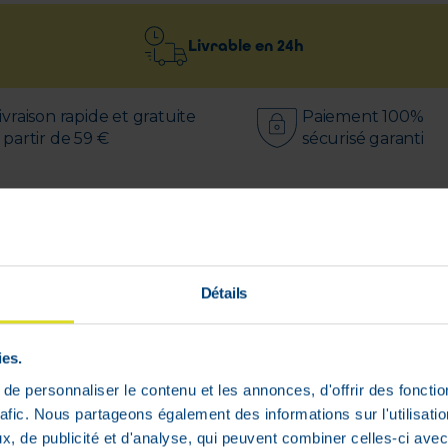
Livrable en
24h
ivraison rapide et gratuite
Paiement 100%
 partir de 59 €
sécurisé garanti
Détails
e
ies.
e personnaliser le contenu et les annonces, d'offrir des fonctio
 lait s’écouler uniquement lorsque bébé boit activeme
rafic. Nous partageons également des informations sur l'utilisati
sein, ce qui facilite l’alternance sein/ biberon.
, de publicité et d'analyse, qui peuvent combiner celles-ci avec