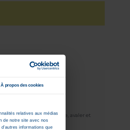
À propos des cookies
nnalités relatives aux médias
nt. Les bébés peuvent boire, avaler et
on de notre site avec nos
 d'autres informations que