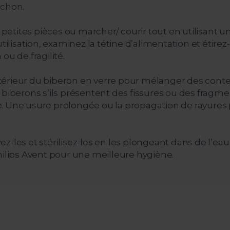
uchon.
 petites pièces ou marcher/ courir tout en utilisant un
tilisation, examinez la tétine d’alimentation et étirez-
ou de fragilité.
’intérieur du biberon en verre pour mélanger des cont
biberons s’ils présentent des fissures ou des fragments
. Une usure prolongée ou la propagation de rayures 
z-les et stérilisez-les en les plongeant dans de l’e
r Philips Avent pour une meilleure hygiène.