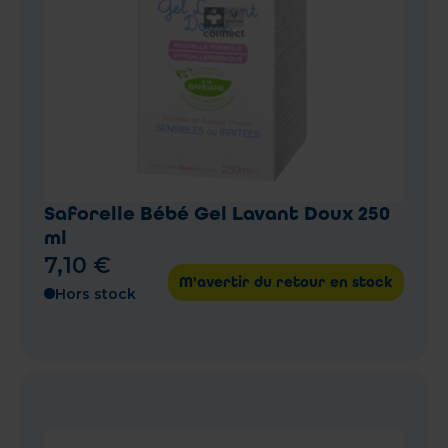
Saforelle Bébé Gel Lavant Doux 250
ml
7
,
10
€
M'avertir du retour en stock
Hors stock