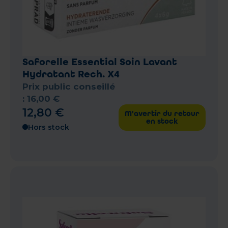
Saforelle Essential Soin Lavant
Hydratant Rech. X4
Prix public conseillé
:
16
,
00
€
12
,
80
€
M'avertir du retour
en stock
Hors stock