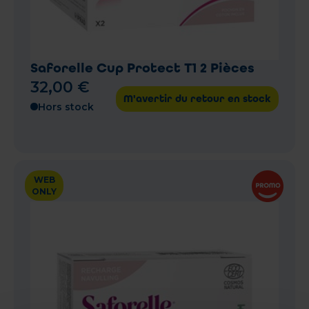
Saforelle Cup Protect T1 2 Pièces
32
,
00
€
M'avertir du retour en stock
Hors stock
WEB
ONLY