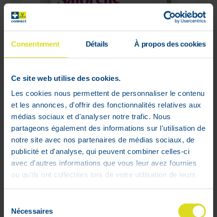
Consentement
Détails
À propos des cookies
Ce site web utilise des cookies.
Les cookies nous permettent de personnaliser le contenu
Saforelle Essential Soin Lavant
et les annonces, d'offrir des fonctionnalités relatives aux
Apaisant Recharge X4
médias sociaux et d'analyser notre trafic. Nous
Prix public conseillé
partageons également des informations sur l'utilisation de
:
14
,
50
€
notre site avec nos partenaires de médias sociaux, de
11
,
60
€
publicité et d'analyse, qui peuvent combiner celles-ci
M'avertir du retour
en stock
avec d'autres informations que vous leur avez fournies
Hors stock
ou qu'ils ont collectées lors de votre utilisation de leurs
services.
Sélection
Nécessaires
du