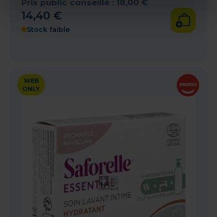
Prix public conseillé :
18
,
00
€
14
,
40
€
Stock faible
WEB
ONLY