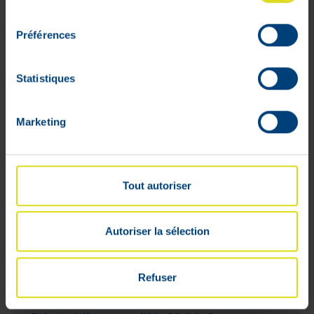
WEB
consentement
ONLY
Préférences
Statistiques
Marketing
Tout autoriser
Autoriser la sélection
Refuser
Saforelle Essential Soin Lavant
Hydratant Kit Complet