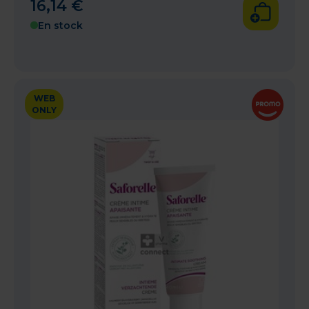
16
,
14
€
En stock
WEB
ONLY