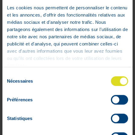
Les cookies nous permettent de personnaliser le contenu
et les annonces, d'offrir des fonctionnalités relatives aux
médias sociaux et d'analyser notre trafic. Nous
partageons également des informations sur l'utilisation de
notre site avec nos partenaires de médias sociaux, de
publicité et d'analyse, qui peuvent combiner celles-ci
avec d'autres informations que vous leur avez fournies
ou qu'ils ont collectées lors de votre utilisation de leurs
services.
Mon compte
Sélection
Nécessaires
du
Livraisons
consentement
Mon panier
Préférences
Suivis de commandes
Listes d'envie
Statistiques
Conditions générales
Rétractation