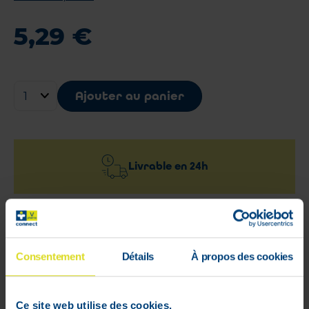
5
,
29
€
Ajouter au panier
Livrable en
24h
Livraison rapide et gratuite
à partir de 59 €
Consentement
Détails
À propos des cookies
Paiement 100%
sécurisé garanti
Ce site web utilise des cookies.