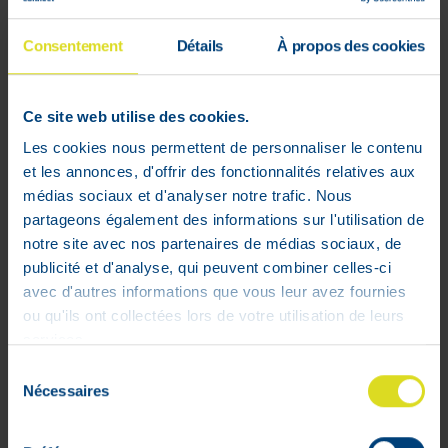
Consentement
Détails
À propos des cookies
Ce site web utilise des cookies.
Les cookies nous permettent de personnaliser le contenu
et les annonces, d'offrir des fonctionnalités relatives aux
médias sociaux et d'analyser notre trafic. Nous
Abbott Thin Lancets 28G 200 Pièces
partageons également des informations sur l'utilisation de
7084901
notre site avec nos partenaires de médias sociaux, de
12
,
58
€
publicité et d'analyse, qui peuvent combiner celles-ci
avec d'autres informations que vous leur avez fournies
Stock faible
ou qu'ils ont collectées lors de votre utilisation de leurs
services.
Sélection
Nécessaires
du
1 - 2 sur 2
consentement