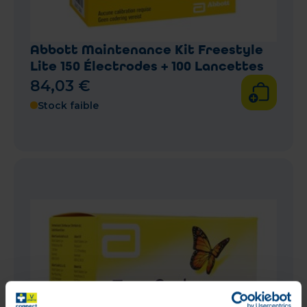
Abbott Maintenance Kit Freestyle
Lite 150 Électrodes + 100 Lancettes
84
,
03
€
Stock faible