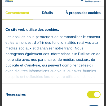
Consentement
Détails
À propos des cookies
Ce site web utilise des cookies.
Les cookies nous permettent de personnaliser le contenu
et les annonces, d'offrir des fonctionnalités relatives aux
Maintenance kit FreeStyle Freedom
médias sociaux et d'analyser notre trafic. Nous
Lite Zorgtraject
partageons également des informations sur l'utilisation de
notre site avec nos partenaires de médias sociaux, de
€
84
,
03
publicité et d'analyse, qui peuvent combiner celles-ci
Lage voorraad
avec d'autres informations que vous leur avez fournies
ou qu'ils ont collectées lors de votre utilisation de leurs
services.
Sélection
Nécessaires
du
1 - 2 van 2
consentement