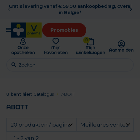
Gratis levering vanaf € 59,00 aankoopbedrag, overal
in België*
Promoties
0
Onze
Mijn
Mijn
Aanmelden
apotheken
favorieten
winkelwagen
U bent hier:
Catalogus
ABOTT
ABOTT
20 produkten / pagina
Meilleures ventes
1 - 2 van 2