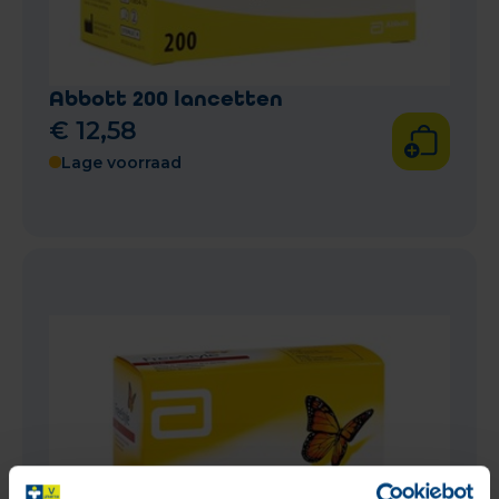
Abbott 200 lancetten
€
12
,
58
Lage voorraad