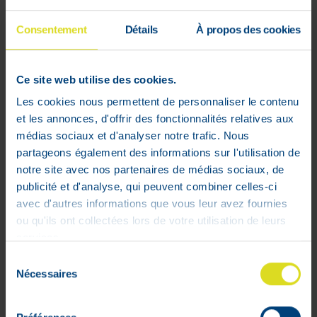
Consentement
Détails
À propos des cookies
Ce site web utilise des cookies.
Les cookies nous permettent de personnaliser le contenu
et les annonces, d'offrir des fonctionnalités relatives aux
médias sociaux et d'analyser notre trafic. Nous
KALOBAN® DRUPPELS 20 ML
partageons également des informations sur l'utilisation de
€
9
,
62
notre site avec nos partenaires de médias sociaux, de
In voorraad
publicité et d'analyse, qui peuvent combiner celles-ci
avec d'autres informations que vous leur avez fournies
ou qu'ils ont collectées lors de votre utilisation de leurs
services.
Sélection
1 - 2 van 2
Nécessaires
du
consentement