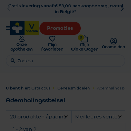
Gratis levering vanaf € 59,00 aankoopbedrag, overal
in België*
Promoties
0
Onze
Mijn
Mijn
Aanmelden
apotheken
favorieten
winkelwagen
U bent hier:
Catalogus
Geneesmiddelen
Ademhalingsstelse
Ademhalingsstelsel
20 produkten / pagina
Meilleures ventes
1 - 2 van 2