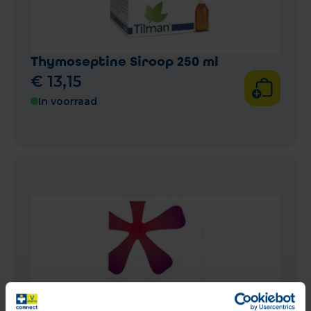
Thymoseptine Siroop 250 ml
€
13
,
15
In voorraad