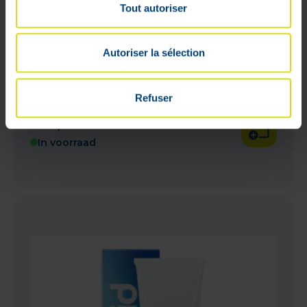
Tout autoriser
Autoriser la sélection
Refuser
Reparil Gel 1% 40g
€
8
,
59
In voorraad