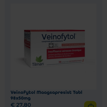
Veinofytol Maagsapresist Tabl
98x50mg
€
27
,
80