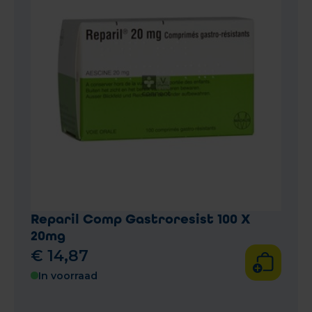
Reparil Comp Gastroresist 100 X
20mg
€
14
,
87
In voorraad