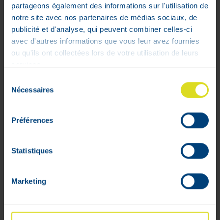
Venoruton Forte 500 mg 100
partageons également des informations sur l'utilisation de
tabletten
notre site avec nos partenaires de médias sociaux, de
€
41
,
10
publicité et d'analyse, qui peuvent combiner celles-ci
avec d'autres informations que vous leur avez fournies
In voorraad
ou qu'ils ont collectées lors de votre utilisation de leurs
services.
Sélection
Nécessaires
du
consentement
Préférences
Statistiques
Marketing