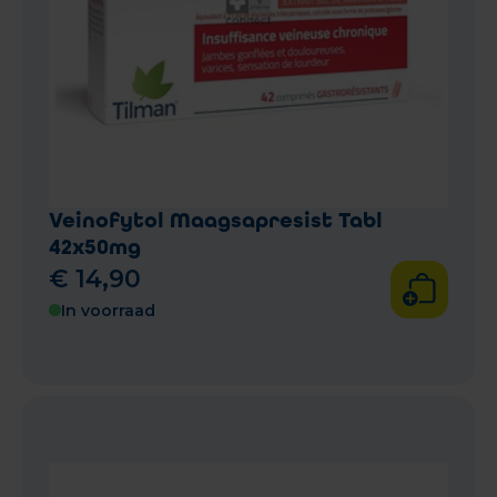
Veinofytol Maagsapresist Tabl
42x50mg
€
14
,
90
In voorraad