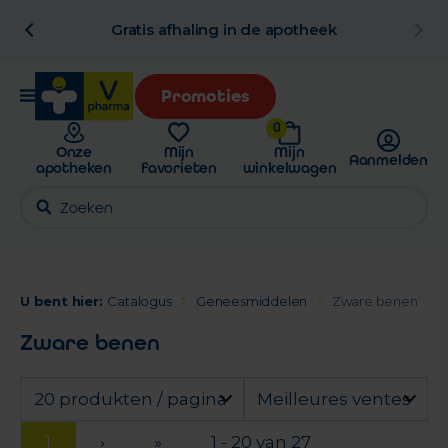
al
Gratis afhaling in de apotheek
Promoties
0
Onze
Mijn
Mijn
Aanmelden
apotheken
favorieten
winkelwagen
U bent hier:
Catalogus
Geneesmiddelen
Zware benen
Zware benen
20 produkten / pagina
Meilleures ventes
1
›
»
1 - 20 van 27