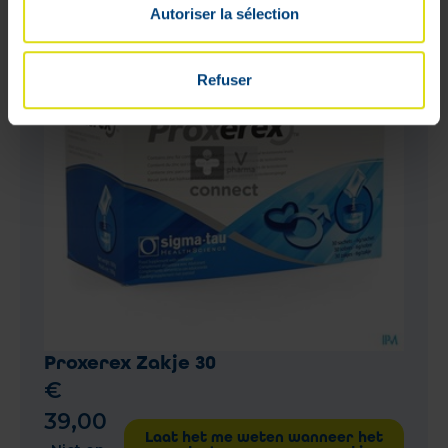
Autoriser la sélection
Refuser
Proxerex Zakje 30
€
39
,
00
Laat het me weten wanneer het