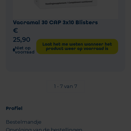
Vacramal 30 CAP 3x10 Blisters
€
25
,
90
Laat het me weten wanneer het
Niet op
product weer op voorraad is
voorraad
1 - 7 van 7
Profiel
Bestelmandje
Opvolging van de bestellingen