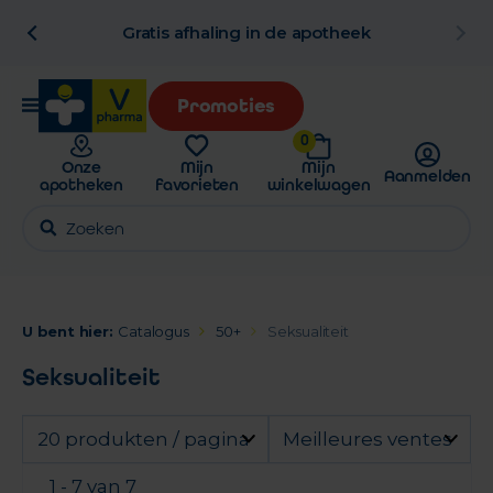
al
Gratis afhaling in de apotheek
Promoties
0
Onze
Mijn
Mijn
Aanmelden
apotheken
favorieten
winkelwagen
U bent hier:
Catalogus
50+
Seksualiteit
Seksualiteit
20 produkten / pagina
Meilleures ventes
1 - 7 van 7