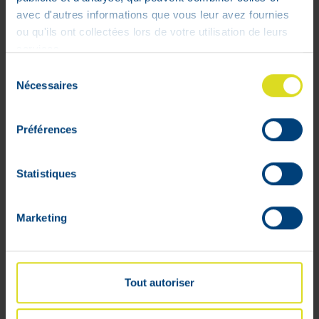
avec d'autres informations que vous leur avez fournies
ou qu'ils ont collectées lors de votre utilisation de leurs
services.
Sélection
Nécessaires
du
consentement
Préférences
Power 6.9 Blister Comp 2x15
€
Statistiques
29
,
50
Laat het me weten wanneer het
Niet op
product weer op voorraad is
voorraad
Marketing
Tout autoriser