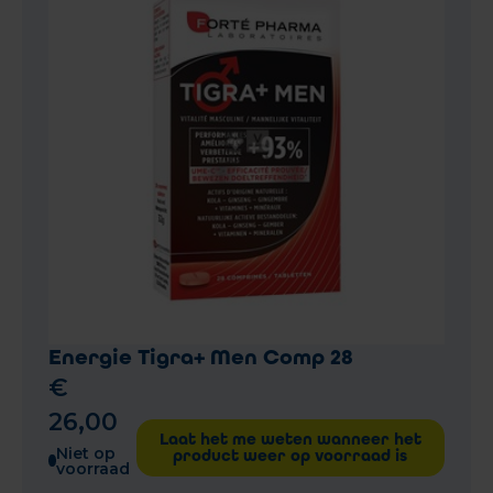
Energie Tigra+ Men Comp 28
€
26
,
00
Laat het me weten wanneer het
Niet op
product weer op voorraad is
voorraad