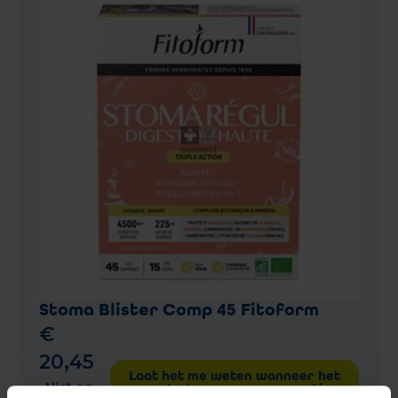
Stoma Blister Comp 45 Fitoform
€
20
,
45
Laat het me weten wanneer het
Niet op
product weer op voorraad is