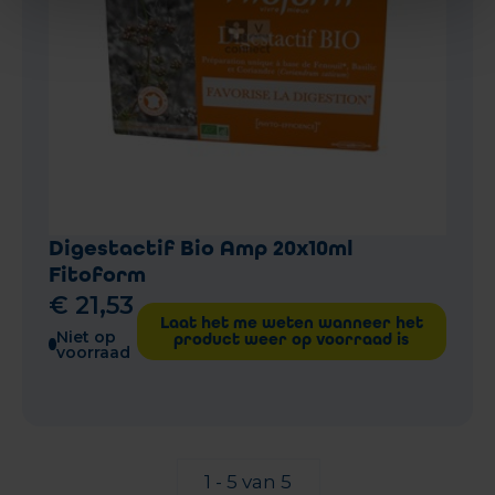
Digestactif Bio Amp 20x10ml
Fitoform
€
21
,
53
Laat het me weten wanneer het
Niet op
product weer op voorraad is
voorraad
1 - 5 van 5