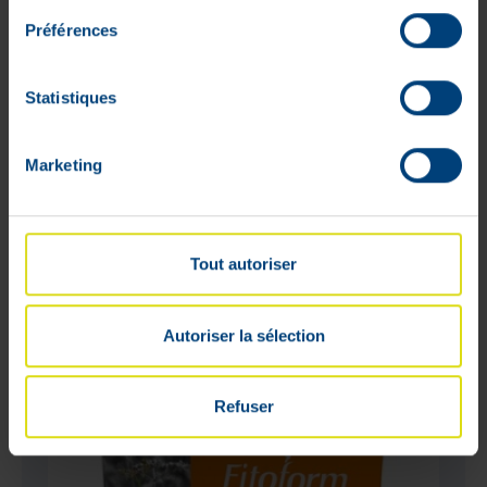
Préférences
Calci-dex 60g
€
Statistiques
10
,
85
Laat het me weten wanneer het
Niet op
product weer op voorraad is
Marketing
voorraad
Tout autoriser
Autoriser la sélection
Refuser