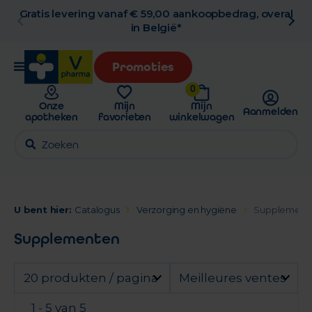
overal
Gratis afhaling in de apotheek
Promoties
0
Onze
Mijn
Mijn
Aanmelden
apotheken
favorieten
winkelwagen
U bent hier:
Catalogus
Verzorging en hygiëne
Supplement
Supplementen
20 produkten / pagina
Meilleures ventes
1 - 5 van 5