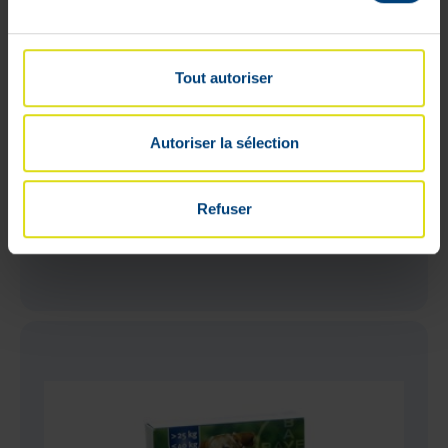
Tout autoriser
Autoriser la sélection
Frontline Combo Line Dog S Spot-on
3 pipetten
Refuser
€
32
,
35
In voorraad