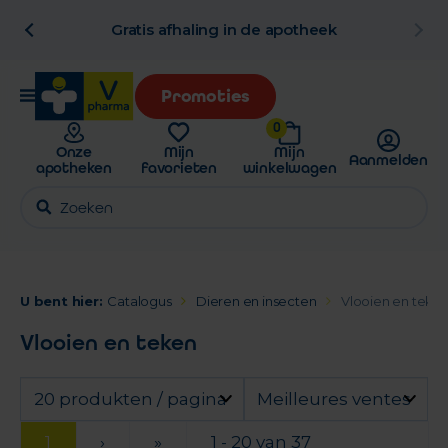
al
Gratis afhaling in de apotheek
Promoties
0
Onze
Mijn
Mijn
Aanmelden
apotheken
favorieten
winkelwagen
U bent hier:
Catalogus
Dieren en insecten
Vlooien en teke
Vlooien en teken
20 produkten / pagina
Meilleures ventes
1
›
»
1 - 20 van 37