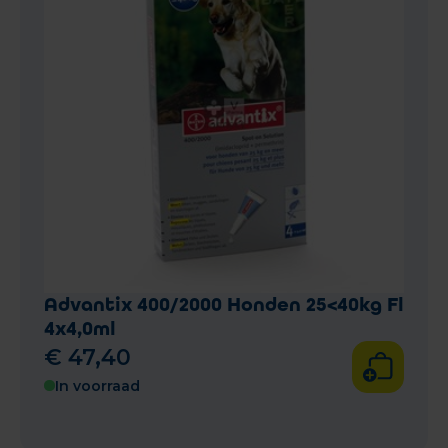
Advantix 400/2000 Honden 25<40kg Fl
4x4,0ml
€
47
,
40
In voorraad