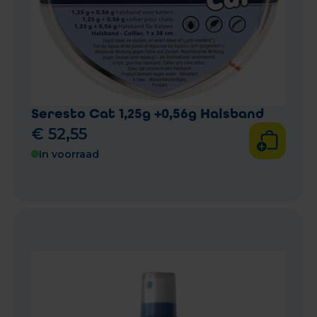
Seresto Cat 1,25g +0,56g Halsband
€
52
,
55
In voorraad