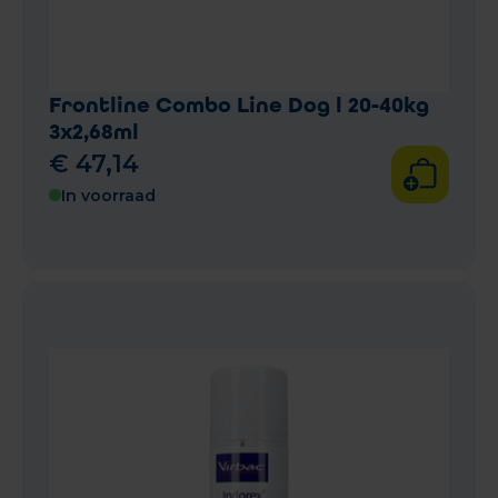
Frontline Combo Line Dog l 20-40kg
3x2,68ml
€
47
,
14
In voorraad