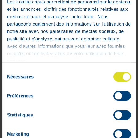
Les cookies nous permettent de personnaliser le contenu
et les annonces, d'offrir des fonctionnalités relatives aux
Frontline Homegard Spray 250ml
médias sociaux et d'analyser notre trafic. Nous
€
18
,
65
partageons également des informations sur l'utilisation de
In voorraad
notre site avec nos partenaires de médias sociaux, de
publicité et d'analyse, qui peuvent combiner celles-ci
avec d'autres informations que vous leur avez fournies
ou qu'ils ont collectées lors de votre utilisation de leurs
services.
Sélection
Nécessaires
du
consentement
Préférences
Statistiques
Marketing