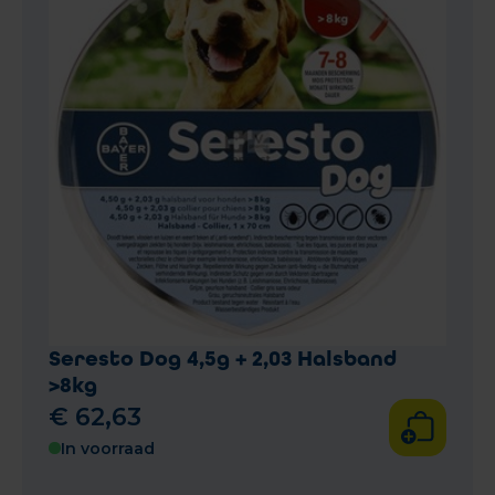
Seresto Dog 4,5g + 2,03 Halsband
>8kg
€
62
,
63
In voorraad