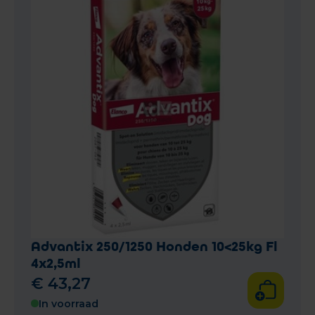
Advantix 250/1250 Honden 10<25kg Fl
4x2,5ml
€
43
,
27
In voorraad