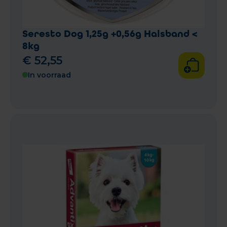
Seresto Dog 1,25g +0,56g Halsband <
8kg
€
52
,
55
In voorraad