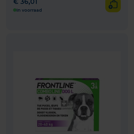
€
36
,
01
In voorraad