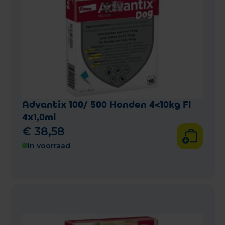
Advantix 100/ 500 Honden 4<10kg Fl
4x1,0ml
€
38
,
58
In voorraad