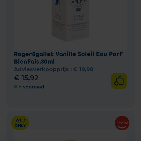
Roger&gallet Vanille Soleil Eau Parf
Bienfais.30ml
Adviesverkoopprijs :
€
19
,
90
€
15
,
92
In voorraad
WEB
ONLY