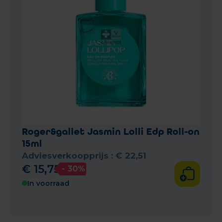
Roger&gallet Jasmin Lolli Edp Roll-on
15ml
Adviesverkoopprijs :
€
22
,
51
€
15
,
75
- 30%
In voorraad