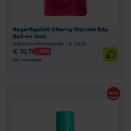
Roger&gallet Cherry Marmel Edp
Roll-on 15ml
Adviesverkoopprijs :
€
22
,
51
€
15
,
75
- 30%
In voorraad