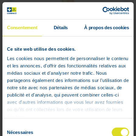
Consentement
Détails
À propos des cookies
Ce site web utilise des cookies.
Les cookies nous permettent de personnaliser le contenu
et les annonces, d'offrir des fonctionnalités relatives aux
médias sociaux et d'analyser notre trafic. Nous
partageons également des informations sur l'utilisation de
notre site avec nos partenaires de médias sociaux, de
publicité et d'analyse, qui peuvent combiner celles-ci
Nuxe Hair&body Mist Sunset Bliss
avec d'autres informations que vous leur avez fournies
100ml
ou qu'ils ont collectées lors de votre utilisation de leurs
Adviesverkoopprijs :
€
29
,
90
services.
€
23
,
92
Sélection
Nécessaires
du
In voorraad