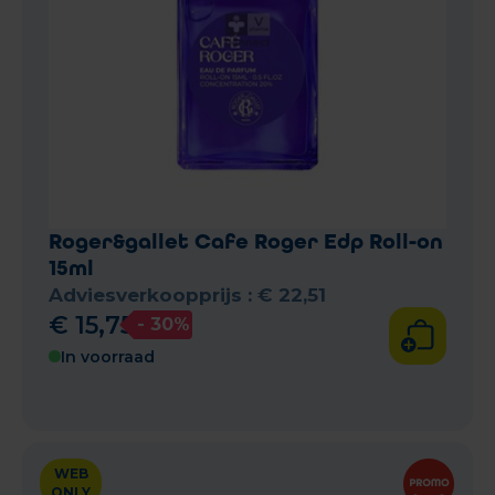
Roger&gallet Cafe Roger Edp Roll-on
15ml
Adviesverkoopprijs :
€
22
,
51
€
15
,
75
- 30%
In voorraad
WEB
ONLY