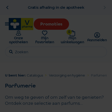
al
Gratis afhaling in de apotheek
Promoties
0
Onze
Mijn
Mijn
Aanmelden
apotheken
favorieten
winkelwagen
U bent hier:
Catalogus
Verzorging en hygiëne
Parfumerie
Parfumerie
Om weg te geven of om zelf van te genieten?
Ontdek onze selectie aan parfums…