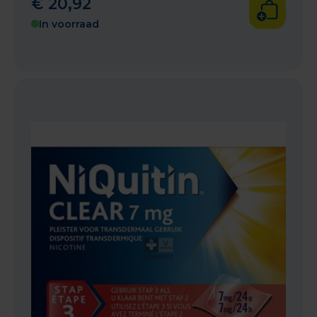
€
20
,
92
In voorraad