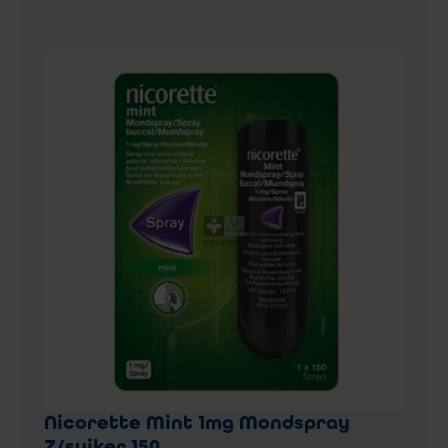
Nicorette Mint 1mg Mondspray
Z/suiker 150