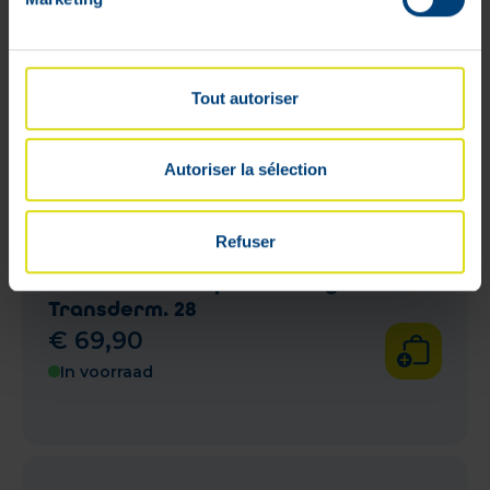
Tout autoriser
Autoriser la sélection
Refuser
Nicorette Invisipatch 25mg Patch
Transderm. 28
€
69
,
90
In voorraad