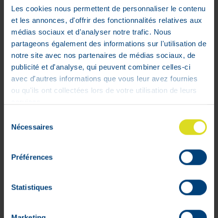
Les cookies nous permettent de personnaliser le contenu
et les annonces, d'offrir des fonctionnalités relatives aux
médias sociaux et d'analyser notre trafic. Nous
partageons également des informations sur l'utilisation de
Nicorette Freshmint Kauwgom
notre site avec nos partenaires de médias sociaux, de
Suikervrij 30x2mg
publicité et d'analyse, qui peuvent combiner celles-ci
avec d'autres informations que vous leur avez fournies
€
7
,
75
ou qu'ils ont collectées lors de votre utilisation de leurs
In voorraad
services.
Sélection
Nécessaires
du
consentement
Préférences
Statistiques
Marketing