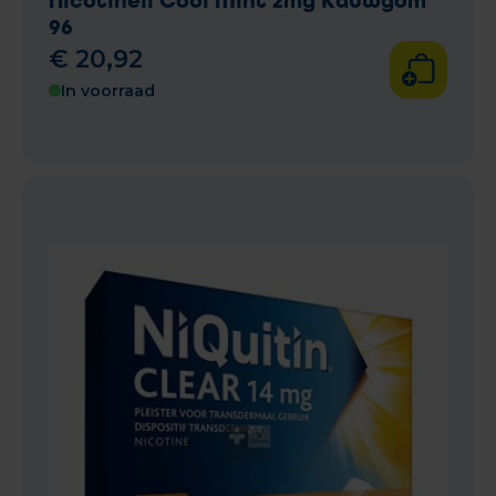
Nicotinell Cool Mint 2mg Kauwgom
96
€
20
,
92
In voorraad