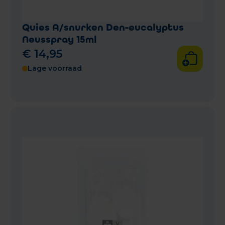
Quies A/snurken Den-eucalyptus
Neusspray 15ml
€
14
,
95
Lage voorraad