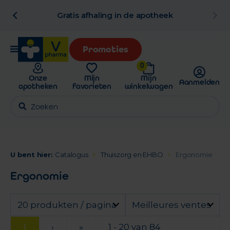
al
Gratis afhaling in de apotheek
Promoties
0
Onze
Mijn
Mijn
Aanmelden
apotheken
favorieten
winkelwagen
U bent hier:
Catalogus
Thuiszorg en EHBO
Ergonomie
Ergonomie
20 produkten / pagina
Meilleures ventes
1
›
»
1 - 20 van 84