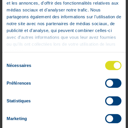
et les annonces, d'offrir des fonctionnalités relatives aux
médias sociaux et d'analyser notre trafic. Nous
Quies A/snurk Bipack Spray Neus
partageons également des informations sur l'utilisation de
15ml + Mond 70ml
notre site avec nos partenaires de médias sociaux, de
€
29
,
75
publicité et d'analyse, qui peuvent combiner celles-ci
avec d'autres informations que vous leur avez fournies
In voorraad
ou qu'ils ont collectées lors de votre utilisation de leurs
services.
Sélection
Nécessaires
du
consentement
Préférences
Statistiques
Marketing