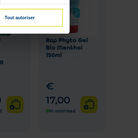
Tout autoriser
d
Rap Phyto Gel
Bio Menthol
150ml
0
€
9
17
,
00
d
In voorraad