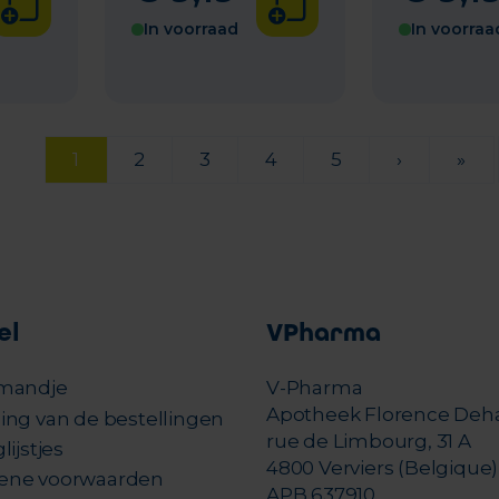
In voorraad
In voorraa
1
2
3
4
5
›
»
el
VPharma
mandje
V-Pharma
Apotheek Florence Deh
ing van de bestellingen
rue de Limbourg, 31 A
lijstjes
4800 Verviers (Belgique)
ene voorwaarden
APB 637910