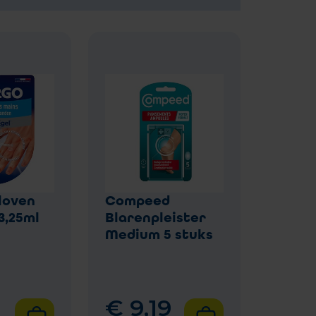
loven
Compeed
3,25ml
Blarenpleister
Medium 5 stuks
€
9
,
19