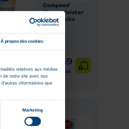
Compeed
Blarenpleister
Mix 5 stuks
 Sport Creme
75ml 10377
À propos des cookies
koopprijs
6
€
9
,
69
nnalités relatives aux médias
d
In voorraad
on de notre site avec nos
 d'autres informations que
Marketing