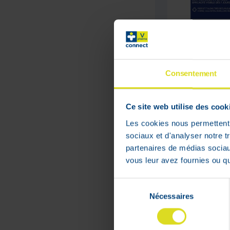
Coffret Xeri
Extreme 50m
50ml Grat.
Consentement
Adviesverkoo
:
€
21
,
05
€
16
,
84
Ce site web utilise des cook
Les cookies nous permettent d
In voorraad
sociaux et d'analyser notre t
partenaires de médias sociaux
vous leur avez fournies ou qu'
Sélection
WEB
Nécessaires
du
ONLY
consentement