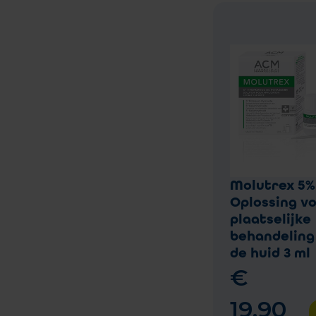
Molutrex 5%
Oplossing v
plaatselijke
behandeling
de huid 3 ml
€
19
,
90