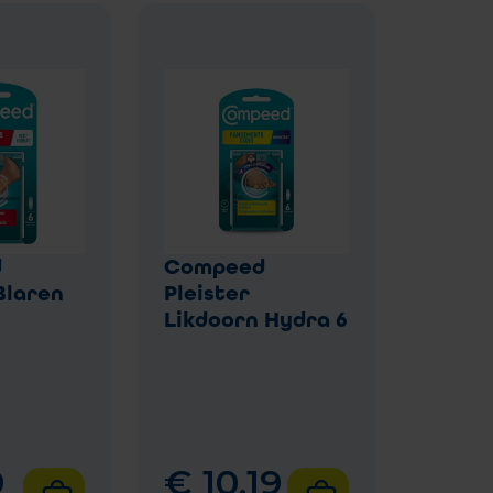
d
Compeed
Blaren
Pleister
Likdoorn Hydra 6
9
€
10
,
19