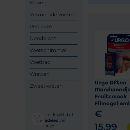
Kloven
Vermoeide voeten
Pedicure
Deodorant
Voetschimmel
Voetbad
Wratten
Urgo Aften
Zweetvoeten
Mondwondj
Fruitsmaak
Filmogel 6ml
€
Het kwalitatief
advies
van
15
,
99
onze