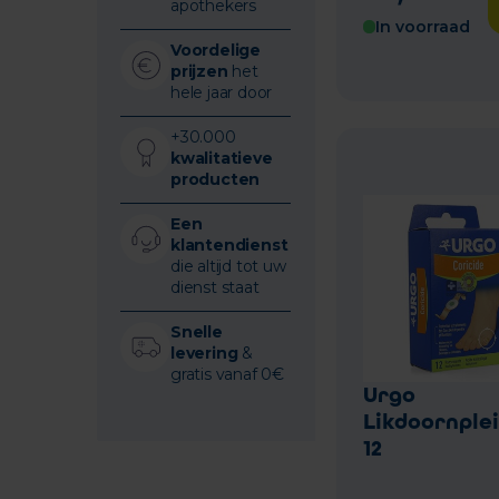
apothekers
In voorraad
Voordelige
prijzen
het
hele jaar door
+30.000
kwalitatieve
producten
Een
klantendienst
die altijd tot uw
dienst staat
Snelle
levering
&
gratis vanaf 0€
Urgo
Likdoornple
12