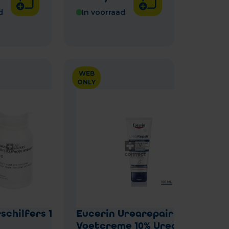
d
In voorraad
WEB
ONLY
schilfers 100g
Eucerin Urearepair
Voetcreme 10% Urea