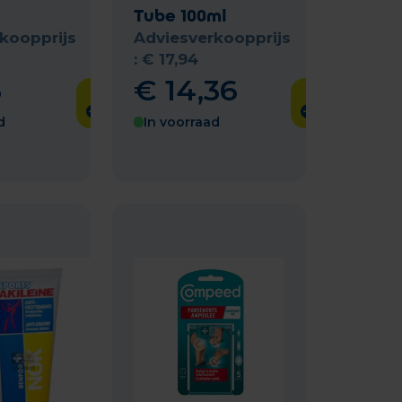
Tube 100ml
koopprijs
Adviesverkoopprijs
:
€
17
,
94
6
€
14
,
36
d
In voorraad