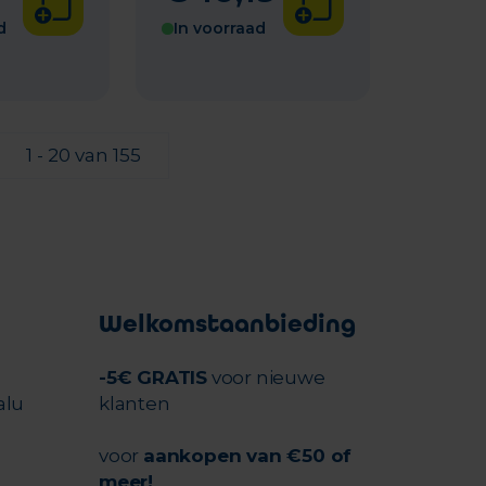
d
In voorraad
1 - 20 van 155
Welkomstaanbieding
-5€ GRATIS
voor nieuwe
alu
klanten
voor
aankopen van €50 of
meer!