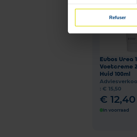
Refuser
Eubos Urea 
Voetcreme 
Huid 100ml
Adviesverkoo
:
€
15
,
50
€
12
,
40
In voorraad