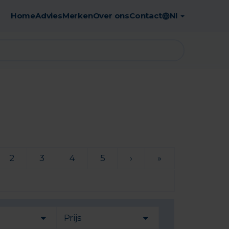
Home
Advies
Merken
Over ons
Contact
Nl
Gratis afhaling in de apotheek
2
3
4
5
›
»
Prijs