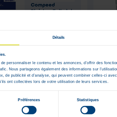
Compeed
Pleister Eeltplek
Voeten Medium
al 50
Akileine
6
l+30 Pieds
Nok Tube 
Détails
pprijs
Adviesver
:
€
14
,
21
€
8
,
99
€
11
,
3
ies.
e personnaliser le contenu et les annonces, d'offrir des fonctio
In voorraad
In voorraa
rafic. Nous partageons également des informations sur l'utilisati
, de publicité et d'analyse, qui peuvent combiner celles-ci avec
ils ont collectées lors de votre utilisation de leurs services.
WEB
Préférences
Statistiques
ONLY