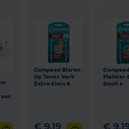
Compeed Blaren
Compee
Op Tenen Verb
Pleister 
oor
Extra Klein 8
Small 6
 van
€
9
,
19
€
9
,
1