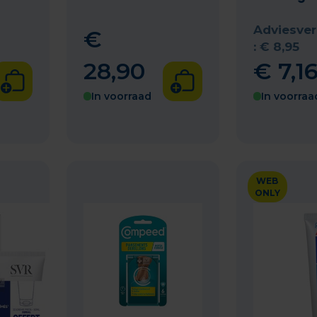
Adviesver
€
:
€
8
,
95
28
,
90
€
7
,
1
In voorraad
In voorraa
WEB
ONLY