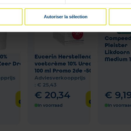
Autoriser la sélection
Compee
Pleister
Likdoorn
10%
Eucerin Herstellende
Medium 1
Zeer Droge
voetcrème 10% Urea 2 x
100 ml Promo 2de -50%
pprijs
Adviesverkoopprijs
:
€
25
,
43
€
20
,
34
€
9
,
1
In voorraad
In voorraa