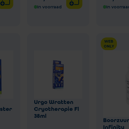
In voorraad
In voorraa
WEB
ONLY
Urgo Wratten
ister
Cryotherapie Fl
38ml
Boorzuur
Infinity