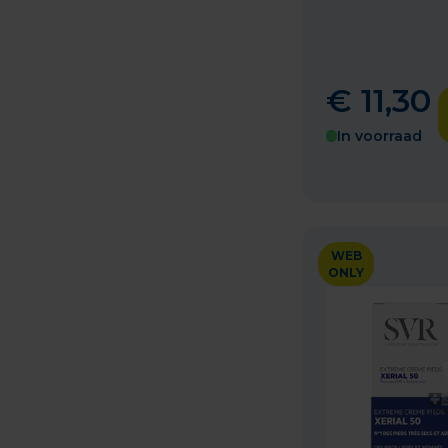
€
11
,
30
In voorraad
WEB
ONLY