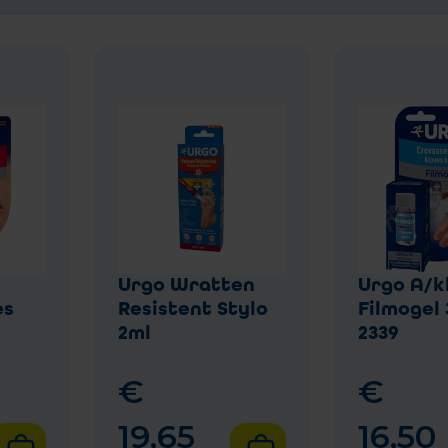
Urgo Wratten
Urgo A/k
es
Resistent Stylo
Filmogel 
2ml
2339
€
€
19
,
65
16
,
50