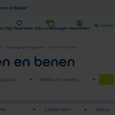
eral in België*
0
en
Mijn favorieten
Mijn winkelwagen
Aanmelden
s
Verzorging en hygiëne
Voeten en benen
en en benen
1
 pagina
Meilleures ventes
rks
Categorieën
Status