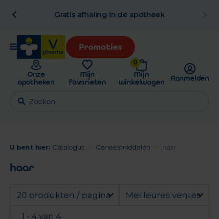
al
Gratis afhaling in de apotheek
Promoties
0
Onze
Mijn
Mijn
Aanmelden
apotheken
favorieten
winkelwagen
U bent hier:
Catalogus
Geneesmiddelen
haar
haar
20 produkten / pagina
Meilleures ventes
1 - 4 van 4