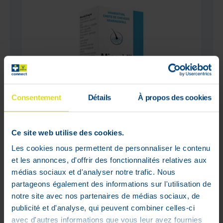
Consentement
Détails
À propos des cookies
Ce site web utilise des cookies.
Les cookies nous permettent de personnaliser le contenu
et les annonces, d'offrir des fonctionnalités relatives aux
Minoxidil Biorga 2% Opl Cutaan
médias sociaux et d'analyser notre trafic. Nous
Koffer Fl 1x60ml
partageons également des informations sur l'utilisation de
notre site avec nos partenaires de médias sociaux, de
€
14
,
00
publicité et d'analyse, qui peuvent combiner celles-ci
In voorraad
avec d'autres informations que vous leur avez fournies