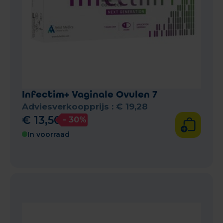
Infectim+ Vaginale Ovulen 7
Adviesverkoopprijs :
€
19
,
28
€
13
,
50
- 30%
In voorraad