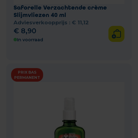
Saforelle Verzachtende crème
Slijmvliezen 40 ml
Adviesverkoopprijs :
€
11
,
12
€
8
,
90
In voorraad
PRIX BAS
PERMANENT