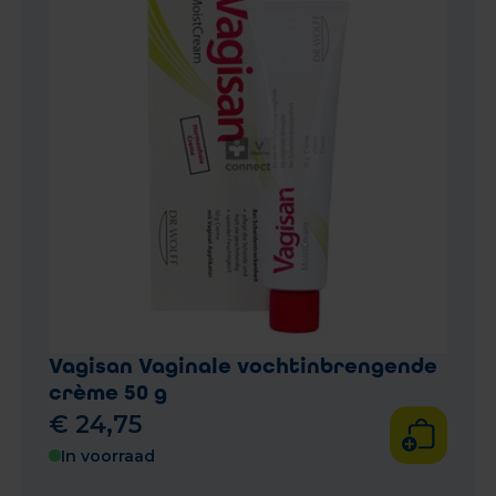
Vagisan Vaginale vochtinbrengende
crème 50 g
€
24
,
75
In voorraad