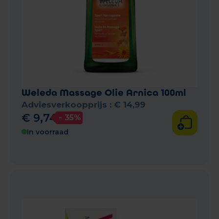
Weleda Massage Olie Arnica 100ml
Adviesverkoopprijs :
€
14
,
99
€
9
,
74
- 35%
In voorraad