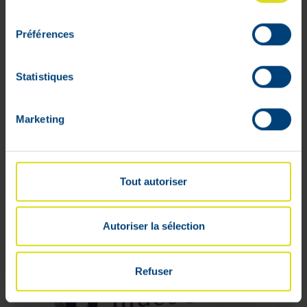
consentement
Saforelle Zachte wasoplossing Eco
Préférences
Navulling 400 ml
Adviesverkoopprijs :
€
15
,
15
Statistiques
€
9
,
79
- 35%
In voorraad
Marketing
Tout autoriser
Autoriser la sélection
Refuser