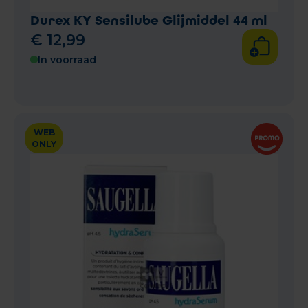
Durex KY Sensilube Glijmiddel 44 ml
€
12
,
99
In voorraad
WEB
ONLY