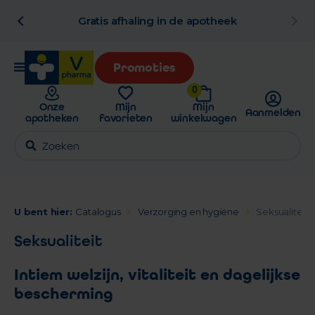
al
Gratis afhaling in de apotheek
Promoties
0
Onze
Mijn
Mijn
Aanmelden
apotheken
favorieten
winkelwagen
U bent hier:
Catalogus
Verzorging en hygiëne
Seksualiteit
Seksualiteit
Intiem welzijn, vitaliteit en dagelijkse
bescherming