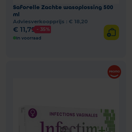
Saforelle Zachte wasoplossing 500
ml
Adviesverkoopprijs :
€
18
,
20
€
11
,
79
- 35%
In voorraad