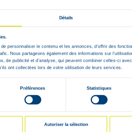
€
€
42
,
95
15
,
87
Détails
Lage
Lage
voorraad
voorraad
ies.
e personnaliser le contenu et les annonces, d'offrir des fonctio
rafic. Nous partageons également des informations sur l'utilisati
, de publicité et d'analyse, qui peuvent combiner celles-ci avec
ils ont collectées lors de votre utilisation de leurs services.
Préférences
Statistiques
Autoriser la sélection
rtel
Biolys Gember
Salie Bla