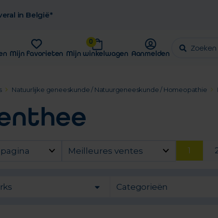
eral in België*
0
en
Mijn favorieten
Mijn winkelwagen
Aanmelden
s
Natuurlijke geneeskunde / Natuurgeneeskunde / Homeopathie
denthee
1
 pagina
Meilleures ventes
rks
Categorieën