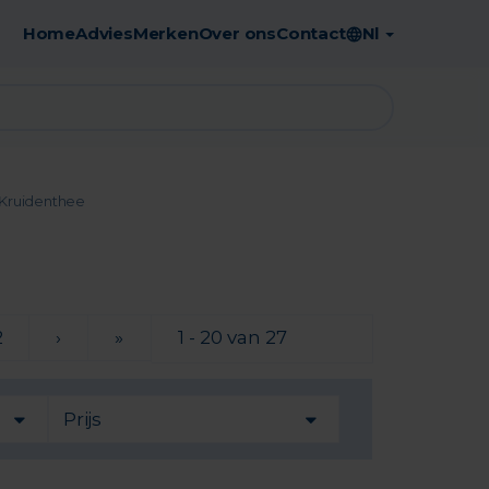
Home
Advies
Merken
Over ons
Contact
Nl
Gratis afhaling in de apotheek
Kruidenthee
2
›
»
1 - 20 van 27
Prijs