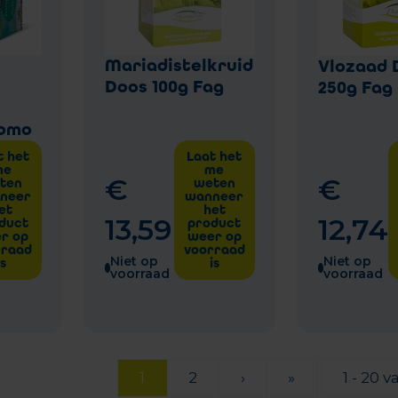
Mariadistelkruid
Vlozaad 
Doos 100g Fag
250g Fag
romo
t het
Laat het
me
me
€
€
ten
weten
neer
wanneer
et
het
13
,
59
12
,
74
duct
product
r op
weer op
rraad
voorraad
Niet op
Niet op
is
is
voorraad
voorraad
1
2
›
»
1 - 20 v