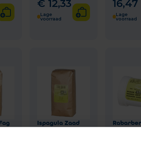
€
12
,
33
16
,
47
Lage
Lage
voorraad
voorraad
 Fag
Ispagula Zaad
Rabarber
1kg Fag
Pdr 100g 