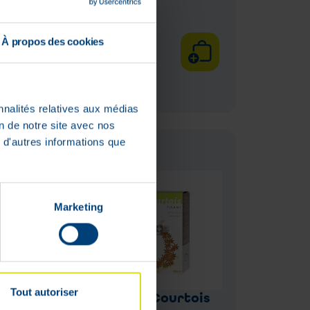
€
19
,
36
À propos des cookies
Lage
voorraad
nnalités relatives aux médias
on de notre site avec nos
 d'autres informations que
Marketing
Tout autoriser
d
Tisane Courtois