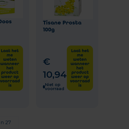
Doos
Tisane Prosta
100g
Laat het
Laat het
me
me
€
weten
weten
wanneer
wanneer
het
het
10
,
94
product
product
weer op
weer op
voorraad
voorraad
Niet op
is
is
voorraad
an 27