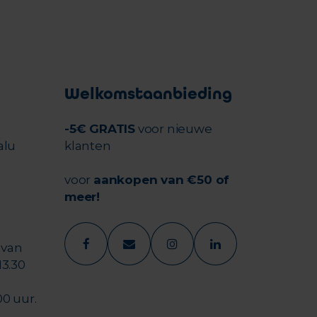
Welkomstaanbieding
-5€ GRATIS
voor nieuwe
alu
klanten
voor
aankopen van €50 of
meer!
 van
13.30
00 uur.