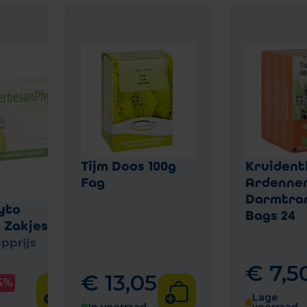
Tijm Doos 100g
Kruident
Fag
Ardennen
Darmtran
yto
Bags 24
 Zakjes 20
pprijs
€
7
,
5
€
13
,
05
25%
Lage