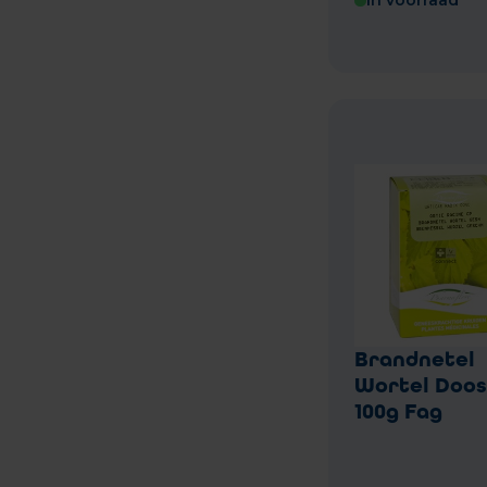
In voorraad
Brandnetel
Wortel Doos
100g Fag