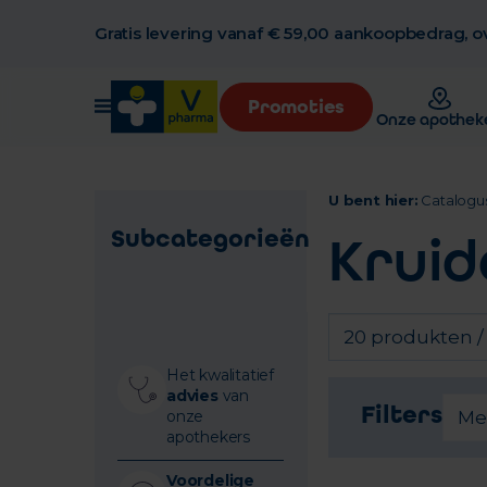
Gratis levering vanaf € 59,00 aankoopbedrag, ov
Promoties
Onze apothek
U bent hier:
Catalogu
Subcategorieën
Krui
20 produkten /
Het kwalitatief
advies
van
Filters
onze
Me
apothekers
Voordelige