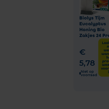
Biolys Tijm
Eucalyptus
Honing Bio
Zakjes 24 P
Laa
€
we
wan
h
5
,
78
pro
wee
voo
Niet op
voorraad