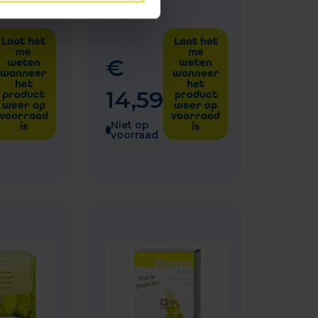
n Doos
100g
Laat het
Laat het
me
me
€
weten
weten
wanneer
wanneer
het
het
14
,
59
product
product
weer op
weer op
voorraad
voorraad
Niet op
is
is
voorraad