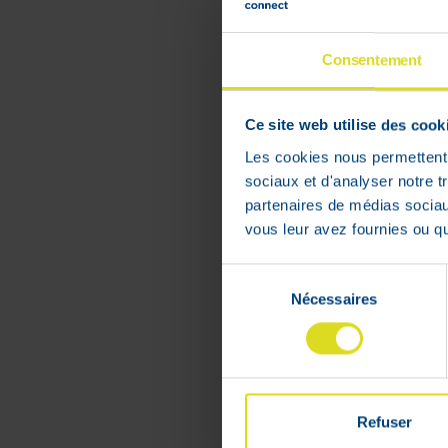
€
38
,
23
Consentement
Lage
voorraad
Ce site web utilise des cook
Les cookies nous permettent d
sociaux et d'analyser notre t
partenaires de médias sociaux
vous leur avez fournies ou qu'
Sélection
Nécessaires
du
consentement
Refuser
Zoethoutwo