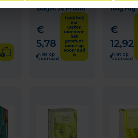
ag
Citroen Bio
Gesnede
Zakjes 24 Promo
100g Fag
Laat het
me
€
€
weten
wanneer
het
5
,
78
12
,
92
product
weer op
voorraad
Niet op
Niet op
is
voorraad
voorraad