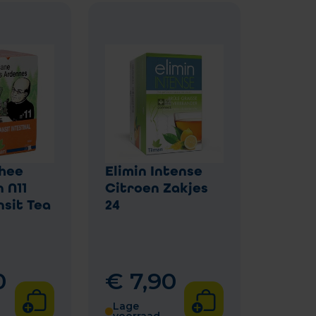
hee
Elimin Intense
 N11
Citroen Zakjes
sit Tea
24
0
€
7
,
90
Lage