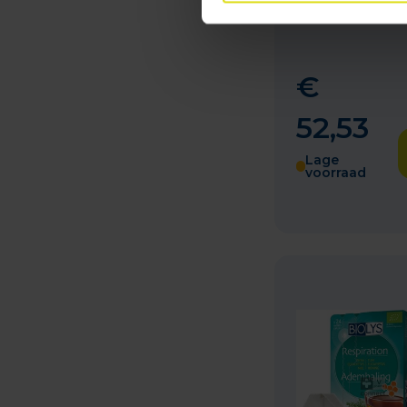
Bussel 1kg F
€
52
,
53
Lage
voorraad