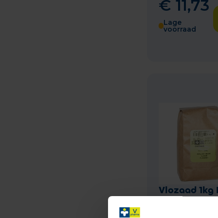
€
11
,
73
Lage
voorraad
Vlozaad 1kg