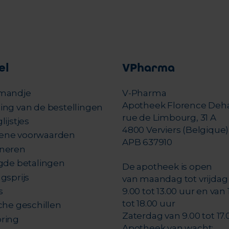
el
VPharma
mandje
V-Pharma
Apotheek Florence Deh
ing van de bestellingen
rue de Limbourg, 31 A
lijstjes
4800 Verviers (Belgique)
ene voorwaarden
APB 637910
neren
igde betalingen
De apotheek is open
gsprijs
van maandag tot vrijdag
s
9.00 tot 13.00 uur en van 
tot 18.00 uur
che geschillen
Zaterdag van 9.00 tot 17.
ring
Apotheek van wacht: