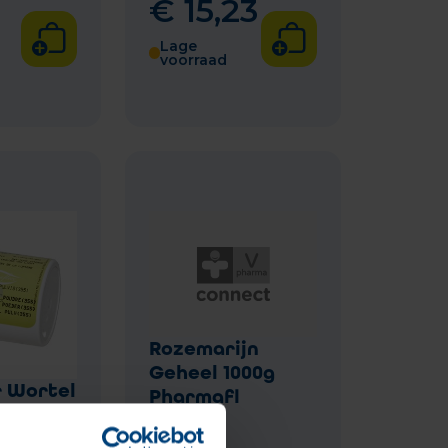
€
15
,
23
Lage
voorraad
Rozemarijn
Geheel 1000g
 Wortel
Pharmafl
Fag