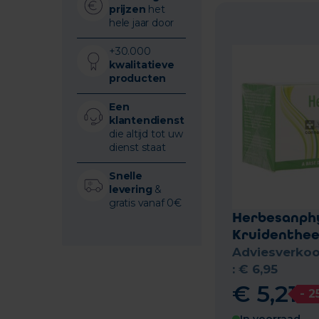
prijzen
het
hele jaar door
+30.000
kwalitatieve
producten
Een
klantendienst
die altijd tot uw
dienst staat
Snelle
levering
&
gratis vanaf 0€
Herbesanph
Kruidenthee
Adviesverkoo
:
€
6
,
95
€
5
,
21
- 