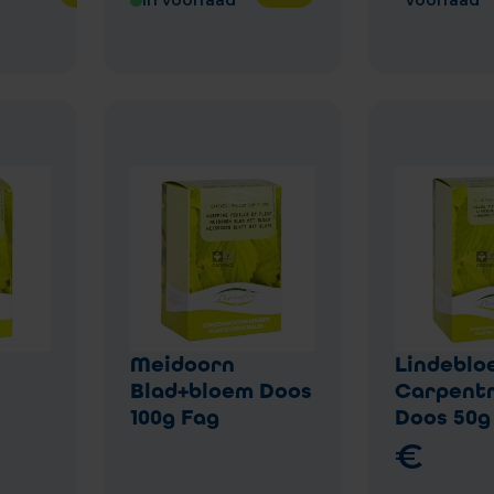
In voorraad
voorraad
Meidoorn
Lindeblo
Blad+bloem Doos
Carpent
100g Fag
Doos 50g
€