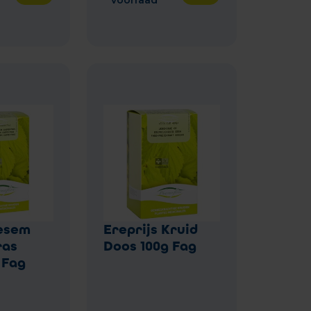
voorraad
esem
Ereprijs Kruid
ras
Doos 100g Fag
 Fag