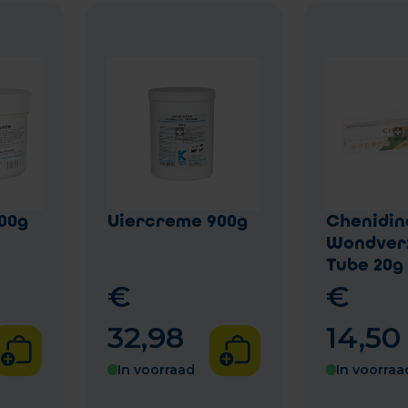
00g
Uiercreme 900g
Chenidin
Wondver
Tube 20g
€
€
32
,
98
14
,
50
In voorraad
In voorraa