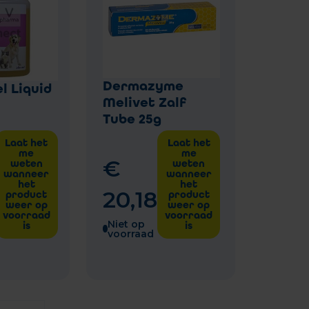
Dermazyme
l Liquid
Melivet Zalf
Tube 25g
Laat het
Laat het
me
me
€
weten
weten
wanneer
wanneer
het
het
20
,
18
product
product
weer op
weer op
voorraad
voorraad
Niet op
is
is
voorraad