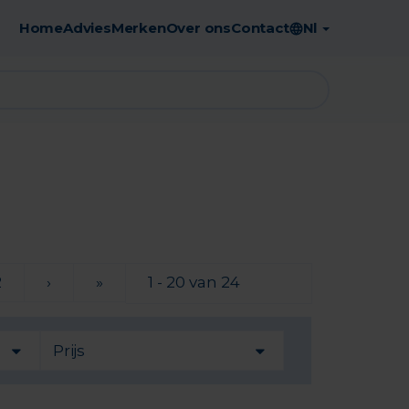
Home
Advies
Merken
Over ons
Contact
Nl
Gratis afhaling in de apotheek
2
›
»
1 - 20 van 24
Prijs