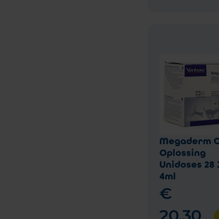
Megaderm O
Oplossing
Unidoses 28 
4ml
€
20
,
30