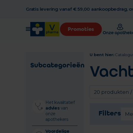
Gratis levering vanaf € 59,00 aankoopbedrag, ov
Promoties
Onze apothek
U bent hier:
Catalogu
Subcategorieën
Vacht
20 produkten /
Het kwalitatief
advies
van
Filters
onze
Me
apothekers
Voordelige