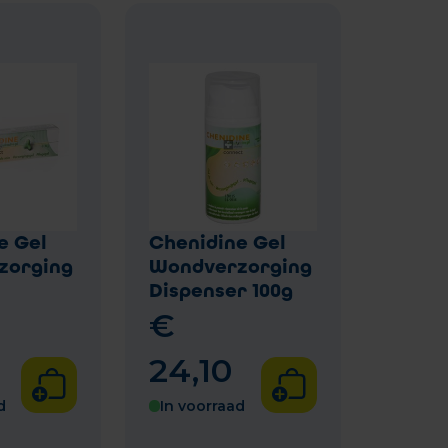
e Gel
Chenidine Gel
zorging
Wondverzorging
Dispenser 100g
€
24
,
10
d
In voorraad