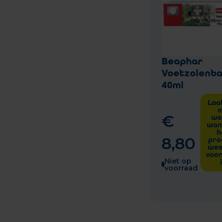
Beaphar
Voetzolenb
40ml
Laa
€
we
wan
h
8
,
80
pro
wee
voo
Niet op
voorraad