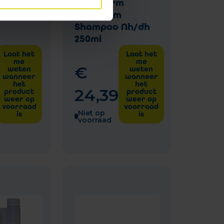
 Sol 95ml
Allerderm
Sebocalm
Shampoo Nh/dh
250ml
Laat het
Laat het
me
me
€
weten
weten
wanneer
wanneer
het
het
24
,
39
product
product
weer op
weer op
voorraad
voorraad
Niet op
is
is
voorraad