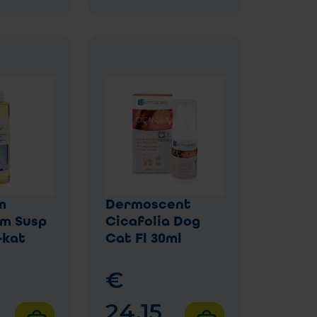
m
Dermoscent
m Susp
Cicafolia Dog
-kat
Cat Fl 30ml
€
24
,
15