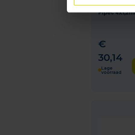
on Hond 10-
Pipet 4x1,2m
€
30
,
14
Lage
voorraad