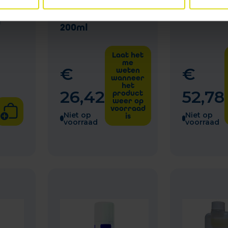
Viacutan
Allermyl Shampoo
20kg
Allergische Huid
l
200ml
Laat het
me
€
€
weten
wanneer
het
26
,
42
52
,
78
product
weer op
voorraad
Niet op
Niet op
is
voorraad
voorraad