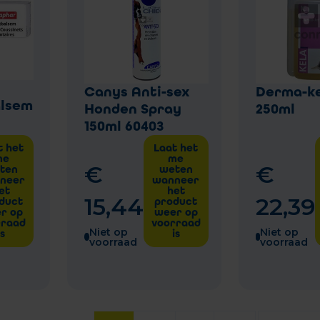
Canys Anti-sex
Derma-ke
alsem
Honden Spray
250ml
150ml 60403
t het
Laat het
me
me
€
€
ten
weten
neer
wanneer
et
het
15
,
44
22
,
39
duct
product
r op
weer op
rraad
voorraad
Niet op
Niet op
is
is
voorraad
voorraad