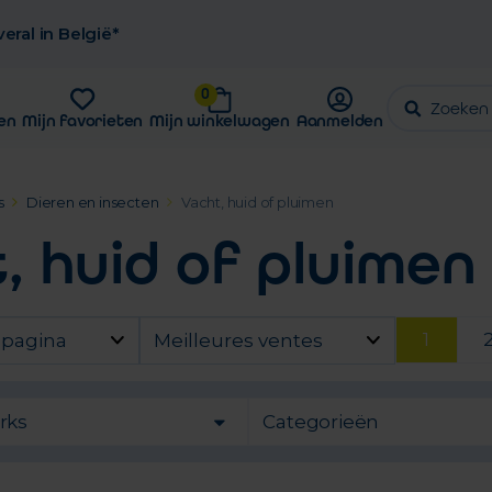
eral in België*
0
en
Mijn favorieten
Mijn winkelwagen
Aanmelden
s
Dieren en insecten
Vacht, huid of pluimen
, huid of pluimen
1
 pagina
Meilleures ventes
rks
Categorieën