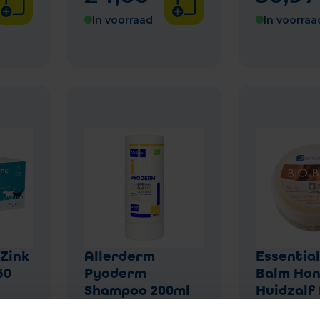
In voorraad
In voorraa
Zink
Allerderm
Essential
50
Pyoderm
Balm Ho
Shampoo 200ml
Huidzalf
50ml