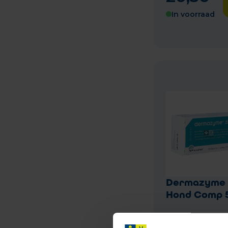
In voorraad
Dermazyme 
Hond Comp 