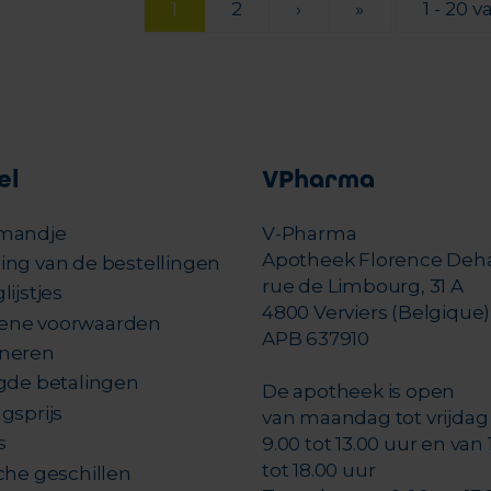
1
2
›
»
1 - 20 v
el
VPharma
mandje
V-Pharma
Apotheek Florence Deh
ing van de bestellingen
rue de Limbourg, 31 A
lijstjes
4800 Verviers (Belgique)
ene voorwaarden
APB 637910
neren
igde betalingen
De apotheek is open
gsprijs
van maandag tot vrijdag
s
9.00 tot 13.00 uur en van 
tot 18.00 uur
che geschillen