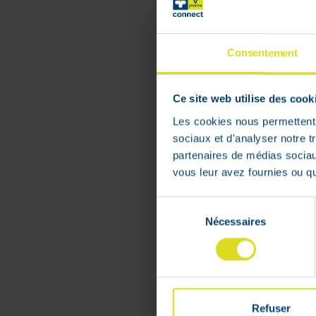
€
29
,
57
Consentement
In voorraad
Ce site web utilise des cook
Les cookies nous permettent d
sociaux et d'analyser notre t
partenaires de médias sociaux
vous leur avez fournies ou qu'
Sélection
Nécessaires
du
consentement
Refuser
Essential 6 