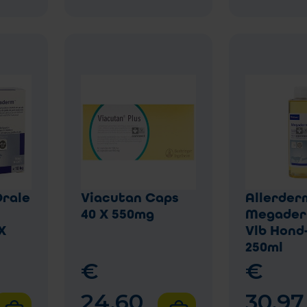
rale
Viacutan Caps
Allerder
40 X 550mg
Megader
X
Vlb Hond
250ml
€
€
24
,
60
30
,
97