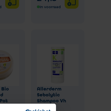
d
In voorraad
 Bio
Allerderm
nd
Sebolytic
 Pot
Shampoo Vh
200ml