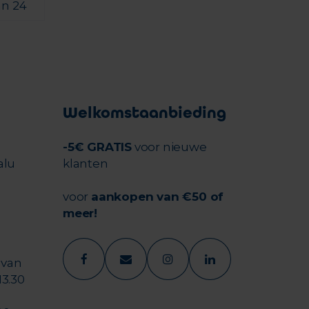
an 24
Welkomstaanbieding
-5€ GRATIS
voor nieuwe
alu
klanten
voor
aankopen van €50 of
meer!
 van
13.30