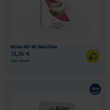
Arko Ail 45 Gelulles
13
,
36
€
En stock