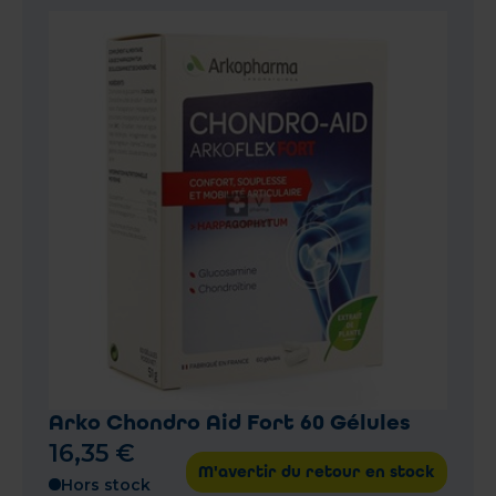
Arko Chondro Aid Fort 60 Gélules
16
,
35
€
M'avertir du retour en stock
Hors stock