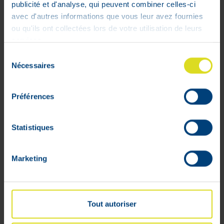
publicité et d'analyse, qui peuvent combiner celles-ci
En stock
avec d'autres informations que vous leur avez fournies
ou qu'ils ont collectées lors de votre utilisation de leurs
services.
Sélection
Nécessaires
du
consentement
Préférences
Statistiques
Marketing
Tout autoriser