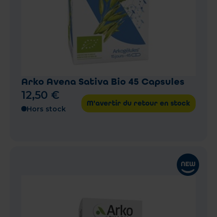
Arko Avena Sativa Bio 45 Capsules
12
,
50
€
M'avertir du retour en stock
Hors stock