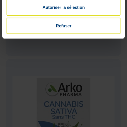
Autoriser la sélection
Arko Bruyere 45 Gélules
Refuser
12
,
75
€
En stock