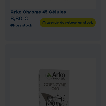
Arko Chrome 45 Gélules
8
,
80
€
M'avertir du retour en stock
Hors stock