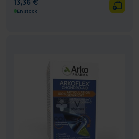
13
,
36
€
En stock