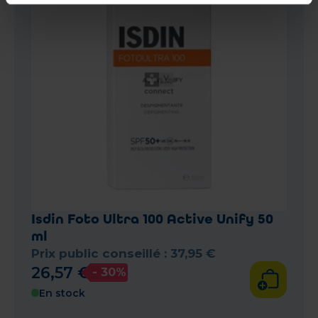
Isdin Foto Ultra 100 Active Unify 50
ml
Prix public conseillé :
37
,
95
€
26
,
57
€
- 30%
En stock