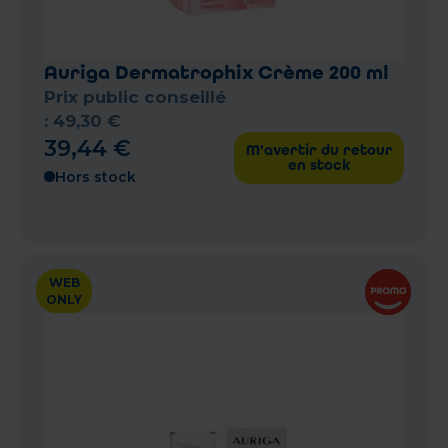
Auriga Dermatrophix Crème 200 ml
Prix public conseillé
:
49
,
30
€
39
,
44
€
M'avertir du retour
en stock
Hors stock
WEB
ONLY