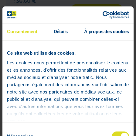
:
36
,
60
€
29
,
28
€
M'avertir du retour
en stock
Hors stock
Consentement
Détails
À propos des cookies
WEB
Ce site web utilise des cookies.
ONLY
Les cookies nous permettent de personnaliser le contenu
et les annonces, d'offrir des fonctionnalités relatives aux
médias sociaux et d'analyser notre trafic. Nous
partageons également des informations sur l'utilisation de
notre site avec nos partenaires de médias sociaux, de
publicité et d'analyse, qui peuvent combiner celles-ci
avec d'autres informations que vous leur avez fournies
ou qu'ils ont collectées lors de votre utilisation de leurs
services.
Sélection