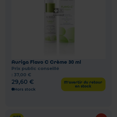
Auriga Flavo C Crème 30 ml
Prix public conseillé
:
37
,
00
€
29
,
60
€
M'avertir du retour
en stock
Hors stock
WEB