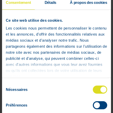
Appliquer Dermatrophix® cream matin
Consentement
Détails
À propos des cookies
et soir, sur les zones à traiter :
Avant-bras
Ce site web utilise des cookies.
Mains
Les cookies nous permettent de personnaliser le contenu
Jambes
et les annonces, d'offrir des fonctionnalités relatives aux
Décolleté
médias sociaux et d'analyser notre trafic. Nous
partageons également des informations sur l'utilisation de
Composition :
notre site avec nos partenaires de médias sociaux, de
publicité et d'analyse, qui peuvent combiner celles-ci
Extraits de Lupin (Lupéol et peptides
avec d'autres informations que vous leur avez fournies
de Lupin) : stimulent la synthèse du
ou qu'ils ont collectées lors de votre utilisation de leurs
collagène et en améliorent la qualité.
services.
Inhibent les enzymes responsables
Sélection
de la dégradation des fibres de
Nécessaires
du
collagène et d’élastine.
consentement
Génistéine : améliore la flexibilité des
vaisseaux et stimule la synthèse de
Préférences
l’acide hyaluronique et du collagène.