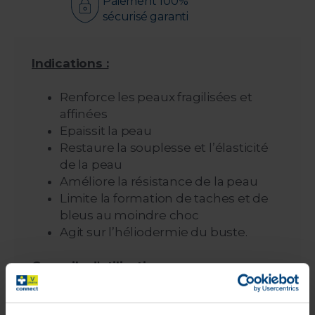
Paiement 100%
sécurisé garanti
Indications :
Renforce les peaux fragilisées et
affinées
Epaissit la peau
Restaure la souplesse et l’élasticité
de la peau
Améliore la résistance de la peau
Limite la formation de taches et de
bleus au moindre choc
Agit sur l’héliodermie du buste.
Conseils d'utilisation :
Pour tous types de peaux