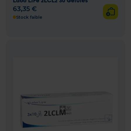
Labo Life 2LCL2 30 Gélules
63
,
35
€
Stock faible