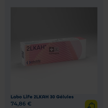
Labo Life 2LKAH 30 Gélules
74
,
86
€