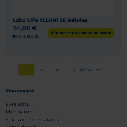
Labo Life 2LLNH1 30 Gélules
74
,
86
€
M'avertir du retour en stock
Hors stock
1
›
»
1 - 20 sur 40
Mon compte
Livraisons
Mon panier
Suivis de commandes