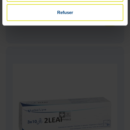
Labo Life 2LDMLA 30 Gélules
Refuser
58
,
72
€
Stock faible