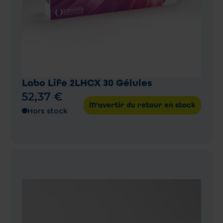
Labo Life 2LHCX 30 Gélules
52
,
37
€
M'avertir du retour en stock
Hors stock