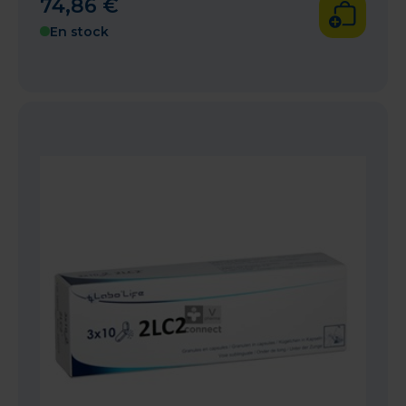
74
,
86
€
En stock