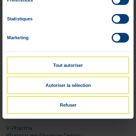
Mon compte
Statistiques
Livraisons
Mon panier
Marketing
Suivis de commandes
Listes d'envie
Conditions générales
Rétractation
Tout autoriser
Paiements sécurisés
Cookies
Autoriser la sélection
Litige
Parrainage
Refuser
VPharma
V-Pharma
Pharmacien Florence Dehalu