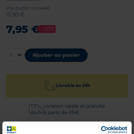
Prix public conseillé
:
15
,
90
€
7
,
95
€
-
50
%
Ajouter au panier
Livrable en
24h
Livraison rapide et gratuite
à partir de 59 €