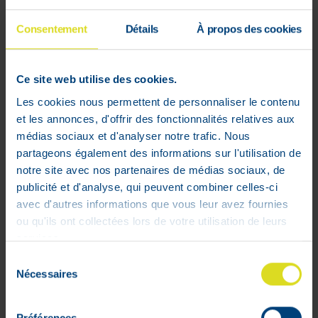
Paiement 100%
sécurisé garanti
Consentement
Détails
À propos des cookies
Actif concentré en gouttes avec action
Ce site web utilise des cookies.
lifting, antirides, assouplissante. Favorise
Les cookies nous permettent de personnaliser le contenu
le relâchement cutané en réduisant les
et les annonces, d'offrir des fonctionnalités relatives aux
rides d’expression. Réduit la profondeur,
médias sociaux et d'analyser notre trafic. Nous
le volume et la longueur des rides.
partageons également des informations sur l'utilisation de
Composition:
notre site avec nos partenaires de médias sociaux, de
10 % solution d’Hexapeptide-8.
publicité et d'analyse, qui peuvent combiner celles-ci
avec d'autres informations que vous leur avez fournies
ou qu'ils ont collectées lors de votre utilisation de leurs
services.
Sélection
Nécessaires
du
consentement
Préférences