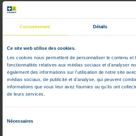
Listes d'envie
Conditions générales
Rétractation
Consentement
Détails
Paiements sécurisés
Cookies
Litige
Ce site web utilise des cookies.
Parrainage
Les cookies nous permettent de personnaliser le contenu et l
fonctionnalités relatives aux médias sociaux et d'analyser no
VPharma
également des informations sur l'utilisation de notre site ave
médias sociaux, de publicité et d'analyse, qui peuvent combi
V-Pharma
informations que vous leur avez fournies ou qu'ils ont collecté
Pharmacien Florence Dehalu
de leurs services.
rue de Limbourg, 31 A
4800 Verviers (Belgique)
APB 637910
Sélection
Nécessaires
du
Service de garde :
pharmacie.be
consentement
Ouverture du lundi au vendredi