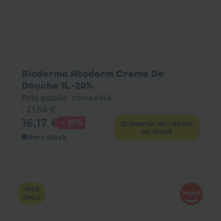
Bioderma Atoderm Creme De
Douche 1L -20%
Prix public conseillé
:
21
,
56
€
16
,
17
€
- 25%
M'avertir du retour
en stock
Hors stock
WEB
ONLY