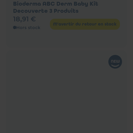
Bioderma ABC Derm Baby Kit
Decouverte 3 Produits
18
,
91
€
M'avertir du retour en stock
Hors stock