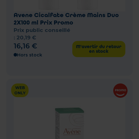
Avene Cicalfate Crème Mains Duo
2X100 ml Prix Promo
Prix public conseillé
:
20
,
19
€
16
,
16
€
M'avertir du retour
en stock
Hors stock
WEB
ONLY