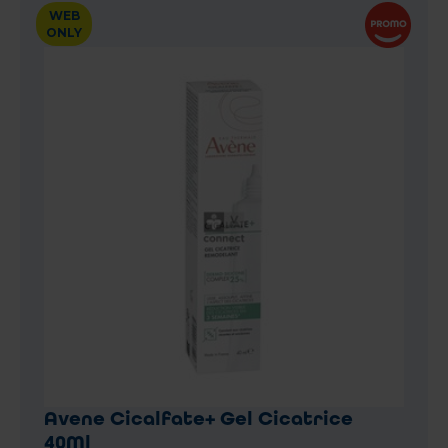
WEB
ONLY
Avene Cicalfate+ Gel Cicatrice
40Ml