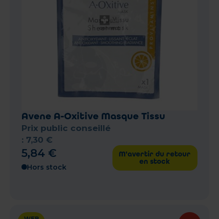
Avene A-Oxitive Masque Tissu
Prix public conseillé
:
7
,
30
€
5
,
84
€
M'avertir du retour
en stock
Hors stock
WEB