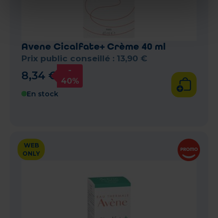
Avene Cicalfate+ Crème 40 ml
Prix public conseillé :
13
,
90
€
-
8
,
34
€
40%
En stock
WEB
ONLY