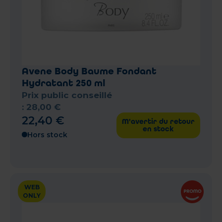
Avene Body Baume Fondant
Hydratant 250 ml
Prix public conseillé
:
28
,
00
€
22
,
40
€
M'avertir du retour
en stock
Hors stock
WEB
ONLY