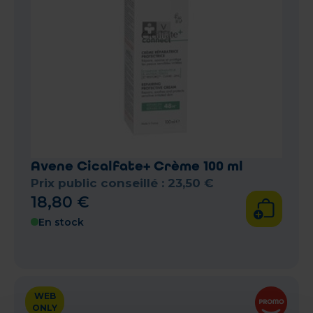
Avene Cicalfate+ Crème 100 ml
Prix public conseillé :
23
,
50
€
18
,
80
€
En stock
WEB
ONLY