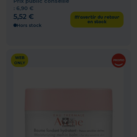
Prix public conseillé
:
6
,
90
€
5
,
52
€
M'avertir du retour
en stock
Hors stock
WEB
ONLY