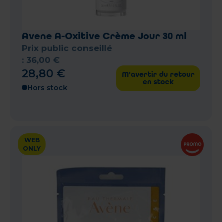
Avene A-Oxitive Crème Jour 30 ml
Prix public conseillé
:
36
,
00
€
28
,
80
€
M'avertir du retour
en stock
Hors stock
WEB
ONLY