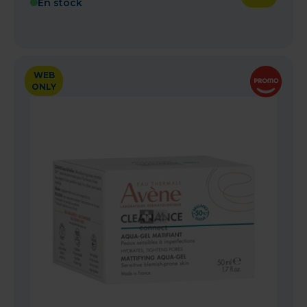
En stock
WEB
ONLY