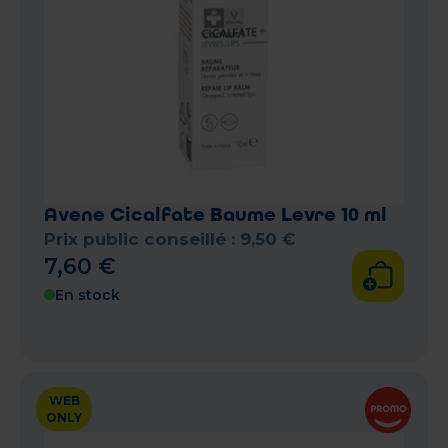
Avene Cicalfate Baume Levre 10 ml
Prix public conseillé :
9
,
50
€
7
,
60
€
En stock
WEB
ONLY