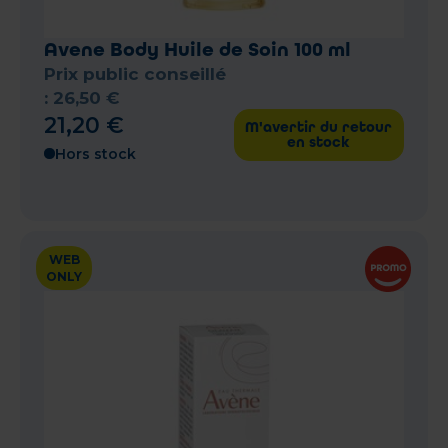
Avene Body Huile de Soin 100 ml
Prix public conseillé
:
26
,
50
€
21
,
20
€
M'avertir du retour
en stock
Hors stock
WEB
ONLY