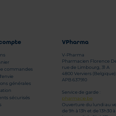
compte
VPharma
ons
V-Pharma
Pharmacien Florence D
nier
rue de Limbourg, 31 A
 de commandes
4800 Verviers (Belgique)
d'envie
APB 637910
ions générales
tation
Service de garde :
nts sécurisés
pharmacie.be
s
Ouverture du lundi au v
de 9h à 13h et de 13h30 à 