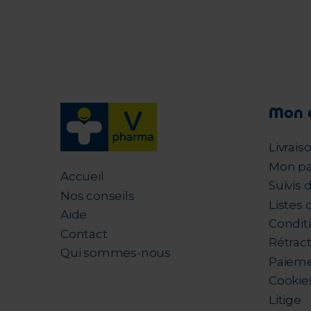
Mon 
Livrais
Mon pa
Accueil
Suivis
Nos conseils
Listes 
Aide
Condit
Contact
Rétrac
Qui sommes-nous
Paieme
Cookie
Litige