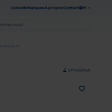
Conseils
Marques
A propos
Contact
Fr
Retrait en pharmacie gratuit
ue AHA 20 ml
VPHARMA