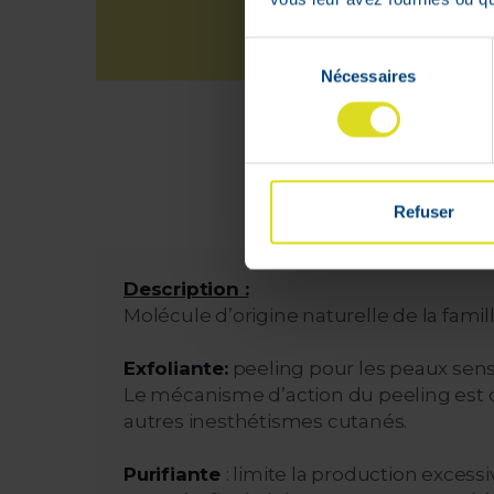
Sélection
Nécessaires
du
consentement
L
à
Refuser
Description :
Molécule d’origine naturelle de la fami
Exfoliante:
peeling pour les peaux sensi
Le mécanisme d’action du peeling est don
autres inesthétismes cutanés.
Purifiante
: limite la production exces