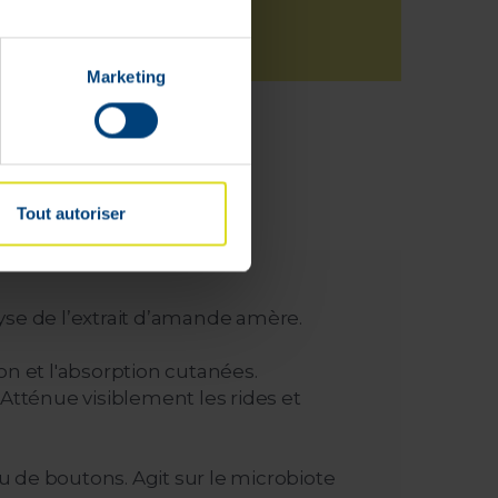
Marketing
Tout autoriser
lyse de l’extrait d’amande amère.
on et l'absorption cutanées.
 Atténue visiblement les rides et
u de boutons. Agit sur le microbiote