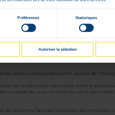
Livrable en
24h
Préférences
Statistiques
ivraison rapide et gratuite
Paiement 100%
 partir de 59 €
sécurisé garanti
Autoriser la sélection
lle des alpha-hydroxyacides (AHA), dérivée de l’hydro
bles : son poids moléculaire élevé limite la pénétrati
c superficiel, ce qui le rend très sûr et bien toléré.
sive de sébum qui favorise l’apparition de comédons o