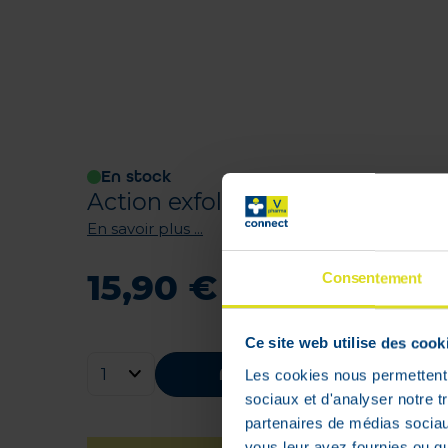
En stock
Action exfoliante, purifiante et
En savoir plus ...
15
,
90
€
Consentement
Ce site web utilise des cook
Ajouter au panier
Les cookies nous permettent d
sociaux et d'analyser notre t
partenaires de médias sociaux
vous leur avez fournies ou qu'