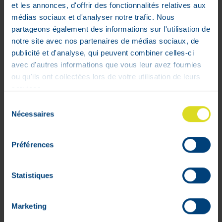
et les annonces, d'offrir des fonctionnalités relatives aux
médias sociaux et d'analyser notre trafic. Nous
Résultats sur écran digital plus faciles à
partageons également des informations sur l'utilisation de
lire et sans ambiguité
notre site avec nos partenaires de médias sociaux, de
L'affichage sur écran digital est plus facile
publicité et d'analyse, qui peuvent combiner celles-ci
à lire et sans ambiguité. Il présente un
avec d'autres informations que vous leur avez fournies
smiley lorsque le test a identifié les jours
ou qu'ils ont collectées lors de votre utilisation de leurs
les plus fertiles, de manière à ce que vous
services.
sachiez que votre corps est prêt.
Sélection
Fiable à + de 99 % (fertilité maximale)
Nécessaires
du
Détection du pic de LH avec une fiabilité
consentement
supérieure à 99 %
Préférences
1
Clearblue digital avec lecture de deux
hormones a identifié 4 jours fertiles ou
Statistiques
plus (2 jours de fertilité maximale ainsi
que 2 jours de fertilité élevée) dans 80%
Marketing
des cycles