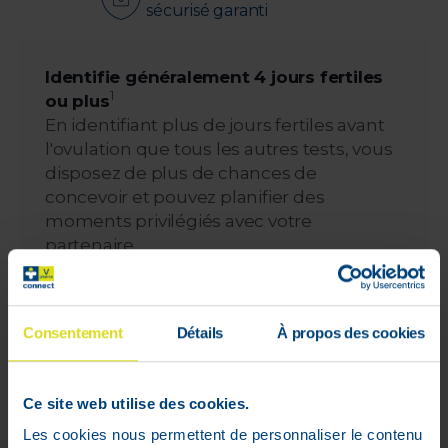
sécurisé garanti
Identifie généralement 4 jours fertiles
1
ou plus
En identifiant plus de jours fertiles avant
l'ovulation que tous les autres tests, vous
disposez de plus de chances de
concevoir et pouvez planifier des
moments privilégiés avec votre
partenaire.
Détecte les deux principales hormones
de fertilité
Consentement
Détails
À propos des cookies
C'est le seul test d'ovulation à non
seulement détecter précisément
l'hormone lutéinisante, mais également
Ce site web utilise des cookies.
l'oestrogène ; il permet donc d'identifier
Les cookies nous permettent de personnaliser le contenu
une fenêtre de fertilité plus large.